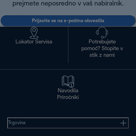
prejmete neposredno v vaš nabiralnik.
Prijavite se na e-poštna obvestila
Lokator Servisa
Potrebujete
pomoč? Stopite v
stik z nami
Navodila
Priročniki
Trgovina