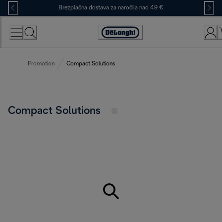
Skip
Brezplačna dostava za naročila nad 49 €
to
Content
Accessibility
Statement
Promotion
Compact Solutions
Compact Solutions