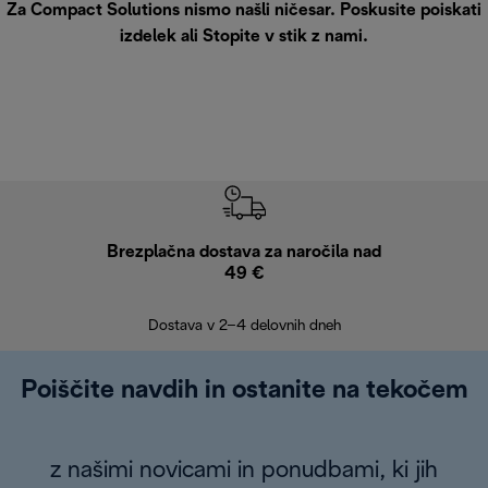
Za Compact Solutions nismo našli ničesar. Poskusite poiskati
izdelek ali
Stopite v stik z nami
.
Brezplačna dostava za naročila nad
Brez
49 €
30
Dostava v 2–4 delovnih dneh
Poiščite navdih in ostanite na tekočem
z našimi novicami in ponudbami, ki jih