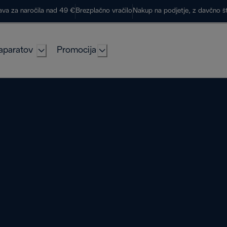
ava za naročila nad 49 €
Brezplačno vračilo
Nakup na podjetje, z davčno š
aparatov
Promocija