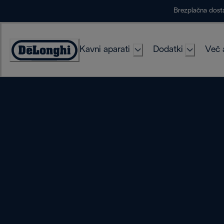
Skip
Brezplačna dost
to
Content
Kavni aparati
Dodatki
Več 
Accessibility
Statement