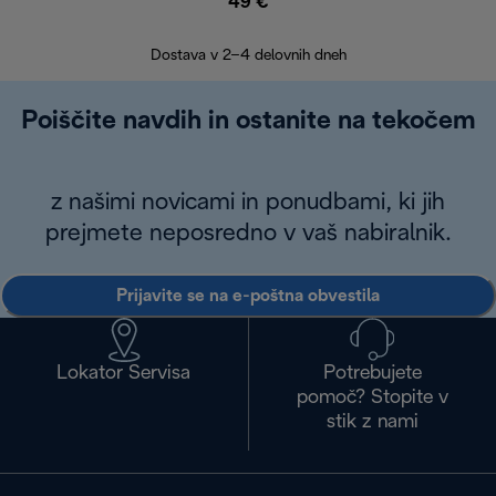
49 €
30
Dostava v 2–4 delovnih dneh
Poiščite navdih in ostanite na tekočem
z našimi novicami in ponudbami, ki jih
prejmete neposredno v vaš nabiralnik.
Prijavite se na e-poštna obvestila
Lokator Servisa
Potrebujete
pomoč? Stopite v
stik z nami