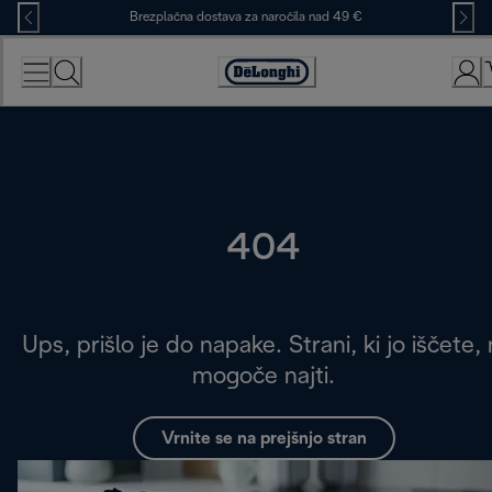
Skip
Brezplačna dostava za naročila nad 49 €
to
Content
Accessibility
Statement
404
Ups, prišlo je do napake. Strani, ki jo iščete, 
mogoče najti.
Vrnite se na prejšnjo stran