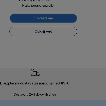
Zemeljski plin R290
Nizka poraba energije
Obvesti me
Odkrij več
Brezplačna dostava za naročila nad 49 €
Dostava v 2–4 delovnih dneh