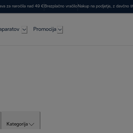
ava za naročila nad 49 €
Brezplačno vračilo
Nakup na podjetje, z davčno š
aparatov
Promocija
Kategorija