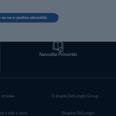
e se na e-poštna obvestila
Navodila Priročniki
a stranke
O skupini De'Longhi Group
te v stik z nami
Skupina De'Longhi