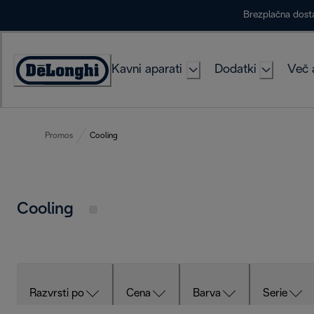
Skip
Brezplačna dost
to
Content
Kavni aparati
Dodatki
Več 
Accessibility
Statement
Promos
Cooling
Cooling
Razvrsti po
Cena
Barva
Serie