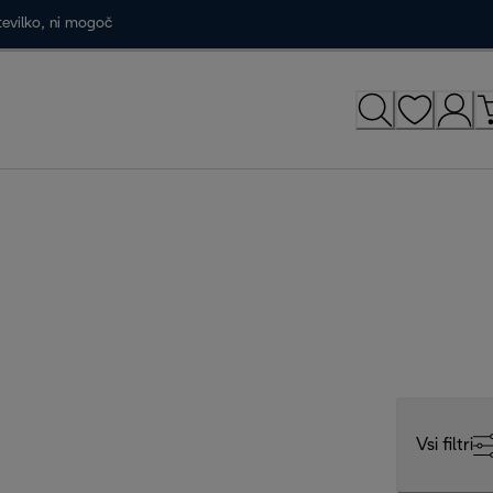
tevilko, ni mogoč
Vsi filtri