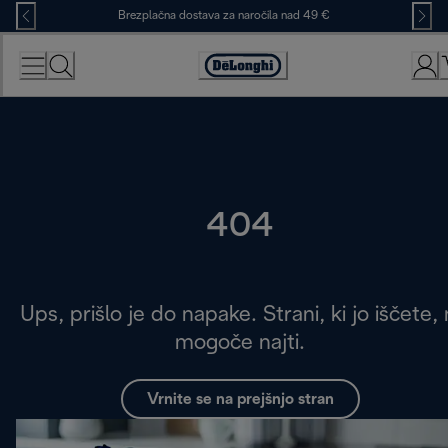
Skip
Brezplačna dostava za naročila nad 49 €
to
Content
Accessibility
Statement
404
Ups, prišlo je do napake. Strani, ki jo iščete, 
mogoče najti.
Vrnite se na prejšnjo stran