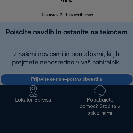
49 €
30
Dostava v 2–4 delovnih dneh
Poiščite navdih in ostanite na tekočem
z našimi novicami in ponudbami, ki jih
prejmete neposredno v vaš nabiralnik.
Prijavite se na e-poštna obvestila
Lokator Servisa
Potrebujete
pomoč? Stopite v
stik z nami