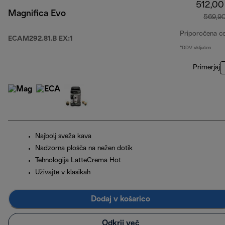
512,00
Magnifica Evo
569,9
Priporočena c
ECAM292.81.B EX:1
*DDV vključen
Primerjaj
Najbolj sveža kava
Nadzorna plošča na nežen dotik
Tehnologija LatteCrema Hot
Uživajte v klasikah
Dodaj v košarico
Odkrij več