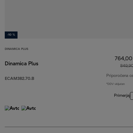
-10 %
DINAMICA PLUS
764,00
Dinamica Plus
849,9
Priporočena c
ECAM382.70.B
*DDV vključen
Primerjaj