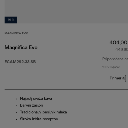
-10 %
MAGNIFICA EVO
404,00
Magnifica Evo
449,9
Priporočena c
ECAM292.33.SB
*DDV vključen
Primerjaj
Najbolj sveža kava
Barvni zaslon
Tradicionalni penilnik mleka
Široka izbira receptov