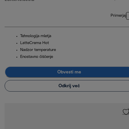
Primerjaj
Tehnologija mletja
LatteCrema Hot
Nadzor temperature
Enostavno čiščenje
Obvesti me
Odkrij več