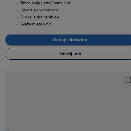
Tehnologija LatteCrema Hot
Kava z enim dotikom
Široka izbira napitkov
Sveže mleta kava
Dodaj v košarico
Odkrij več