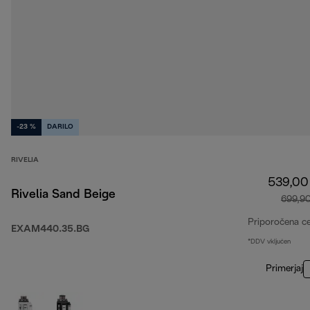
-23 %
DARILO
RIVELIA
539,00
Rivelia Sand Beige
699,9
Priporočena c
EXAM440.35.BG
*DDV vključen
Primerjaj