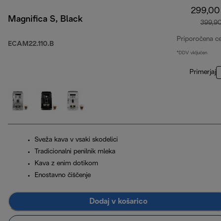
299,00
Magnifica S, Black
399,9
Priporočena c
ECAM22.110.B
*DDV vključen
Primerjaj
Sveža kava v vsaki skodelici
Tradicionalni penilnik mleka
Kava z enim dotikom
Enostavno čiščenje
Dodaj v košarico