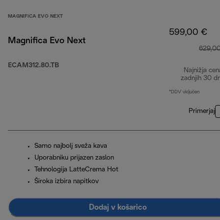
MAGNIFICA EVO NEXT
599,00 €
Magnifica Evo Next
629,0
ECAM312.80.TB
Najnižja cen
zadnjih 30 d
*DDV vključen
Primerjaj
Samo najbolj sveža kava
Uporabniku prijazen zaslon
Tehnologija LatteCrema Hot
Široka izbira napitkov
Dodaj v košarico