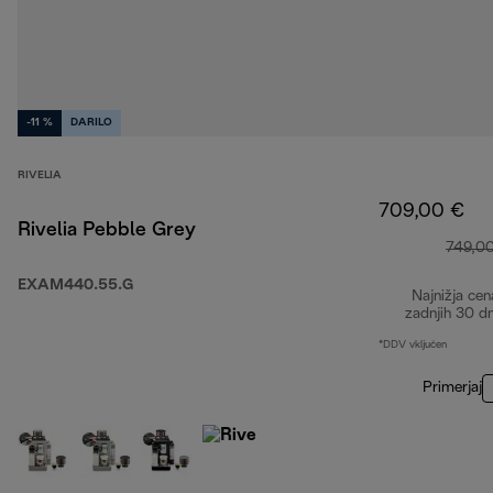
-11 %
DARILO
RIVELIA
709,00 €
Rivelia Pebble Grey
749,0
EXAM440.55.G
Najnižja cen
zadnjih 30 d
*DDV vključen
Primerjaj