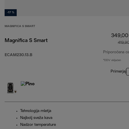
-17 %
MAGNIFICA S SMART
349,00
Magnifica S Smart
419,9
Priporočena c
ECAM230.13.B
*DDV vključen
Primerjaj
Tehnologija mletja
Najbolj sveža kava
Nadzor temperature