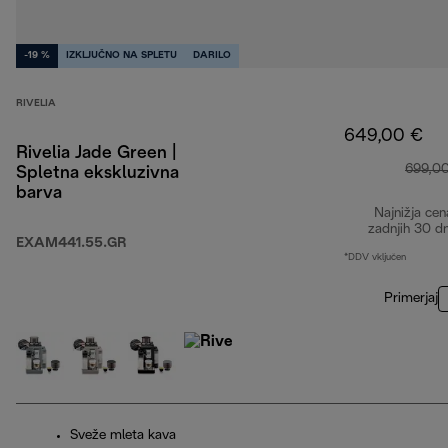
-19 %
IZKLJUČNO NA SPLETU
DARILO
RIVELIA
649,00 €
Rivelia Jade Green |
699,0
Spletna ekskluzivna
barva
Najnižja cen
zadnjih 30 d
EXAM441.55.GR
*DDV vključen
Primerjaj
Sveže mleta kava