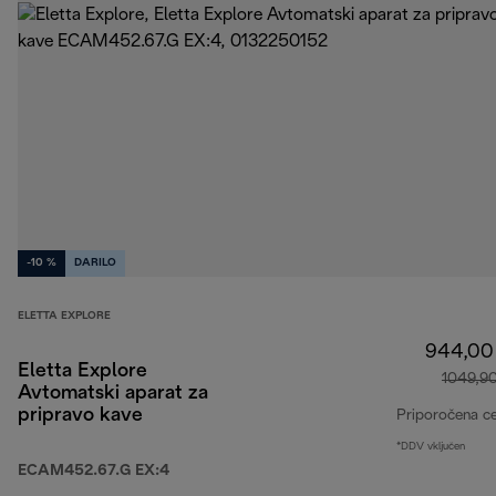
-10 %
DARILO
ELETTA EXPLORE
944,00
Eletta Explore
1049,9
Avtomatski aparat za
pripravo kave
Priporočena c
*DDV vključen
ECAM452.67.G EX:4