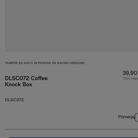
TAMPER ZA KAVO IN POSODA ZA KAVNO USEDLINO
39,90
DLSC072 Coffee
*DDV vklju
Knock Box
DLSC072
Primerjaj