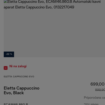
-22 %
Ni na zalogi
ELETTA CAPPUCCINO EVO
699,00
Eletta Cappuccino
899,9
Evo, Black
Priporočena c
ECAM46.860.B
*DDV vključen