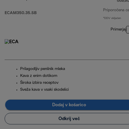
669,9
Priporočena c
ECAM350.35.SB
*DDV vključen
Primerjaj
Prilagodljiv penilnik mleka
Kava z enim dotikom
Široka izbira receptov
Sveža kava v vsaki skodelici
Dodaj v košarico
Odkrij več