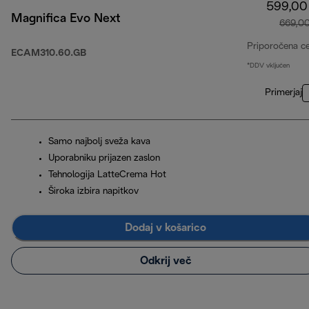
599,00
Magnifica Evo Next
669,0
Priporočena c
ECAM310.60.GB
*DDV vključen
Primerjaj
Samo najbolj sveža kava
Uporabniku prijazen zaslon
Tehnologija LatteCrema Hot
Široka izbira napitkov
Dodaj v košarico
Odkrij več