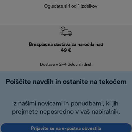
Ogledate si 1 od 1 izdelkov
Brezplačna dostava za naročila nad
Brez
49 €
30
Dostava v 2–4 delovnih dneh
Poiščite navdih in ostanite na tekočem
z našimi novicami in ponudbami, ki jih
prejmete neposredno v vaš nabiralnik.
Prijavite se na e-poštna obvestila