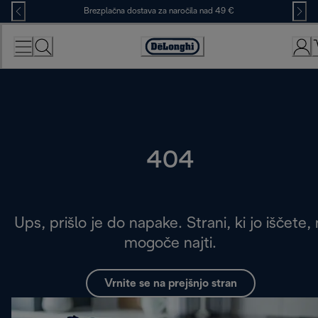
Skip
Brezplačna dostava za naročila nad 49 €
to
Content
Accessibility
Statement
404
Ups, prišlo je do napake. Strani, ki jo iščete, 
mogoče najti.
Vrnite se na prejšnjo stran