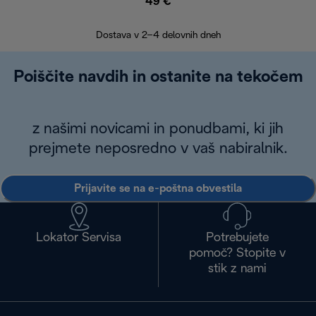
49 €
30
Dostava v 2–4 delovnih dneh
Poiščite navdih in ostanite na tekočem
z našimi novicami in ponudbami, ki jih
prejmete neposredno v vaš nabiralnik.
Prijavite se na e-poštna obvestila
Lokator Servisa
Potrebujete
pomoč? Stopite v
stik z nami