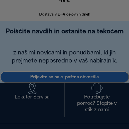
49 €
30
Dostava v 2–4 delovnih dneh
Poiščite navdih in ostanite na tekočem
z našimi novicami in ponudbami, ki jih
prejmete neposredno v vaš nabiralnik.
Prijavite se na e-poštna obvestila
Lokator Servisa
Potrebujete
pomoč? Stopite v
stik z nami