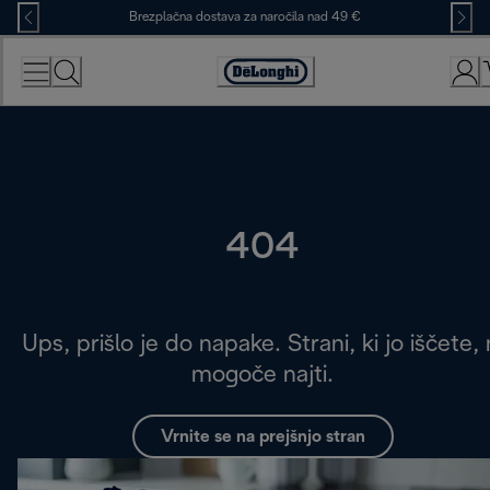
Skip
Brezplačna dostava za naročila nad 49 €
to
Content
Accessibility
Statement
404
Ups, prišlo je do napake. Strani, ki jo iščete, 
mogoče najti.
Vrnite se na prejšnjo stran