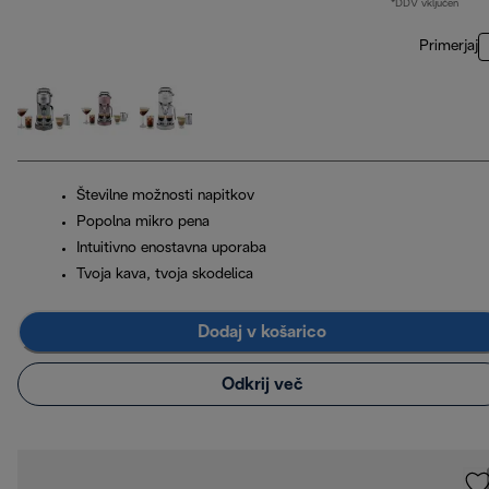
*DDV vključen
Primerjaj
Številne možnosti napitkov
Popolna mikro pena
Intuitivno enostavna uporaba
Tvoja kava, tvoja skodelica
Dodaj v košarico
Odkrij več