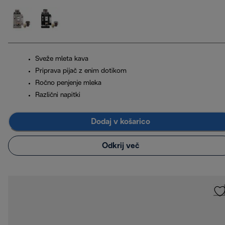
Sveže mleta kava
Priprava pijač z enim dotikom
Ročno penjenje mleka
Različni napitki
Dodaj v košarico
Odkrij več