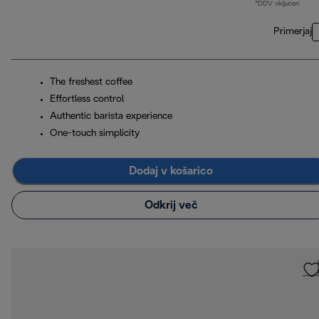
*DDV vključen
Primerjaj
The freshest coffee
Effortless control
Authentic barista experience
One-touch simplicity
Dodaj v košarico
Odkrij več