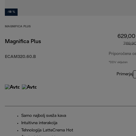
-18 %
MAGNIFICA PLUS
629,00
Magnifica Plus
769,9
Priporočena c
ECAM320.60.B
*DDV vključen
Primerjaj
Samo najbolj sveža kava
Intuitivna interakcija
Tehnologija LatteCrema Hot