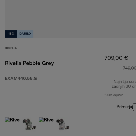
-11 %
DARILO
RIVELIA
709,00 €
Rivelia Pebble Grey
749,0
EXAM440.55.G
Najnižja cen
zadnjih 30 d
*DDV vključen
Primerjaj