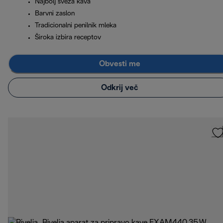
Najbolj sveža kava
Barvni zaslon
Tradicionalni penilnik mleka
Široka izbira receptov
Obvesti me
Odkrij več