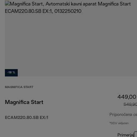
-18 %
MAGNIFICA START
449,00
Magnifica Start
549,9
Priporočena c
ECAM220.80.SB EX:1
*DDV vključen
Primerjaj