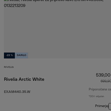
-23 %
DARILO
RIVELIA
539,00
Rivelia Arctic White
699,9
Priporočena c
EXAM440.35.W
*DDV vključen
Primerjaj