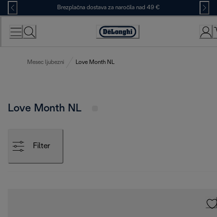
Skip
Brezplačna dostava za naročila nad 49 €
to
Content
Accessibility
Statement
Mesec ljubezni
Love Month NL
Love Month NL
Filter