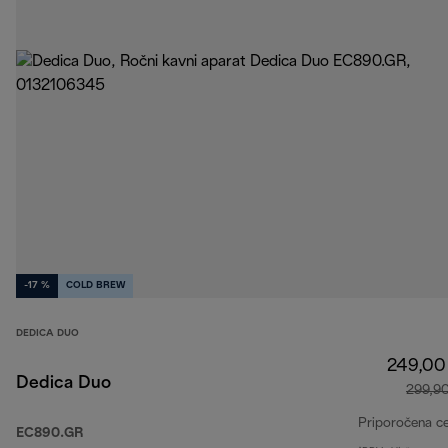
-17 %
COLD BREW
DEDICA DUO
249,00
Dedica Duo
299,9
Priporočena c
EC890.GR