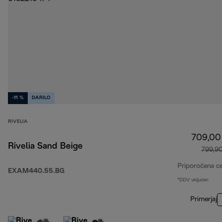
-11 %
DARILO
RIVELIA
709,00
Rivelia Sand Beige
799,9
Priporočena c
EXAM440.55.BG
*DDV vključen
Primerjaj