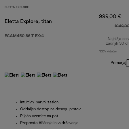
ELETTA EXPLORE
999,00 €
Eletta Explore, titan
1049,0
ECAM450.86.T EX:4
Najnižja cen
zadnjih 30 d
*DDV vključen
Primerjaj
Intuitivni barvni zaslon
Oddaljen dostop na dosegu prstov
Pijačo vzemite na pot
Preprosto čiščenje in vzdrževanje