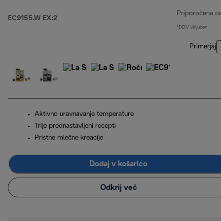
Priporočena c
EC9155.W EX:2
*DDV vključen
Primerjaj
Aktivno uravnavanje temperature
Trije prednastavljeni recepti
Pristne mlečne kreacije
Dodaj v košarico
Odkrij več