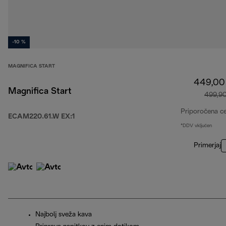
-10 %
MAGNIFICA START
449,00
Magnifica Start
499,9
Priporočena c
ECAM220.61.W EX:1
*DDV vključen
Primerjaj
Najbolj sveža kava