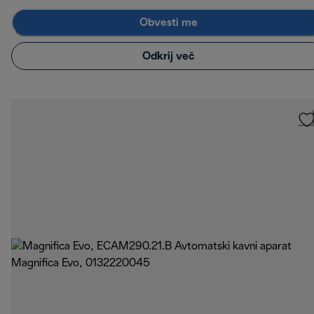
Obvesti me
Odkrij več