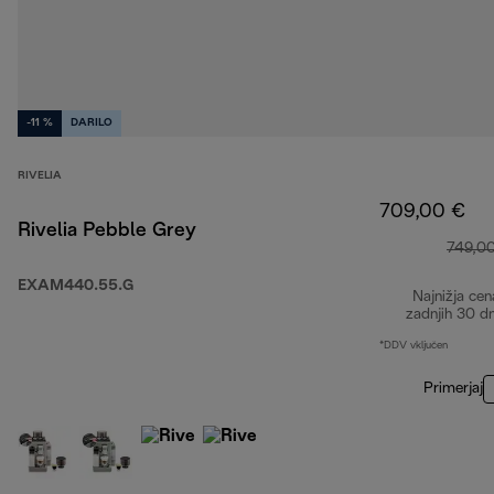
-11 %
DARILO
RIVELIA
709,00 €
Rivelia Pebble Grey
749,0
EXAM440.55.G
Najnižja cen
zadnjih 30 d
*DDV vključen
Primerjaj