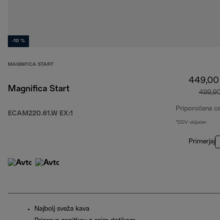
-10 %
MAGNIFICA START
449,00
Magnifica Start
499,9
Priporočena c
ECAM220.61.W EX:1
*DDV vključen
Primerjaj
Najbolj sveža kava