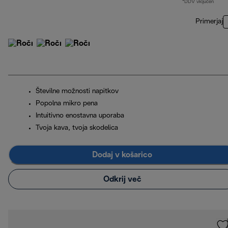
*DDV vključen
Primerjaj
Številne možnosti napitkov
Popolna mikro pena
Intuitivno enostavna uporaba
Tvoja kava, tvoja skodelica
Dodaj v košarico
Odkrij več