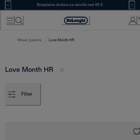
Skip
Brezplačna dostava za naročila nad 49 €
to
Content
Accessibility
Statement
Mesec ljubezni
Love Month HR
Love Month HR
Filter