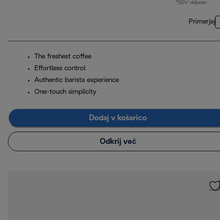
*DDV vključen
Primerjaj
The freshest coffee
Effortless control
Authentic barista experience
One-touch simplicity
Dodaj v košarico
Odkrij več