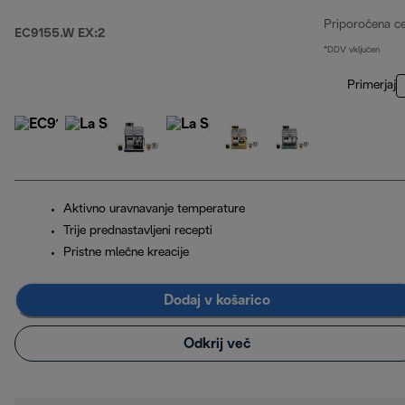
Priporočena c
EC9155.W EX:2
*DDV vključen
Primerjaj
Aktivno uravnavanje temperature
Trije prednastavljeni recepti
Pristne mlečne kreacije
Dodaj v košarico
Odkrij več