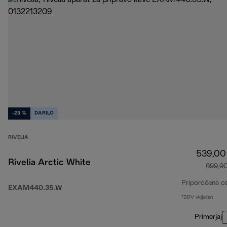
-23 %
DARILO
RIVELIA
539,00
Rivelia Arctic White
699,9
Priporočena c
EXAM440.35.W
*DDV vključen
Primerjaj