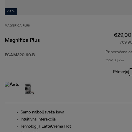
-18 %
MAGNIFICA PLUS
629,00
Magnifica Plus
769,9
Priporočena c
ECAM320.60.B
*DDV vključen
Primerjaj
Samo najbolj sveža kava
Intuitivna interakcija
Tehnologija LatteCrema Hot