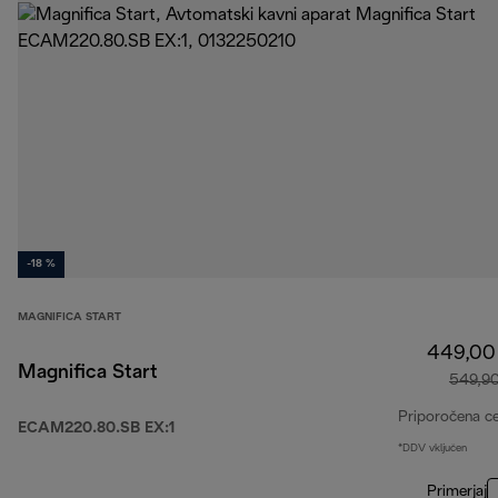
-18 %
MAGNIFICA START
449,00
Magnifica Start
549,9
Priporočena c
ECAM220.80.SB EX:1
*DDV vključen
Primerjaj