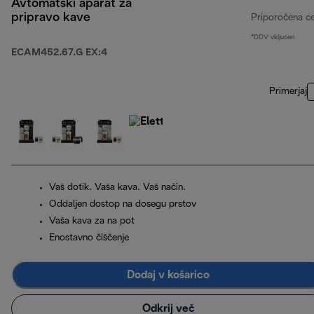
Avtomatski aparat za
pripravo kave
Priporočena c
*DDV vključen
ECAM452.67.G EX:4
Primerjaj
Vaš dotik. Vaša kava. Vaš način.
Oddaljen dostop na dosegu prstov
Vaša kava za na pot
Enostavno čiščenje
Dodaj v košarico
Odkrij več