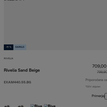
-11 %
DARILO
RIVELIA
709,00
Rivelia Sand Beige
799,9
Priporočena c
EXAM440.55.BG
*DDV vključen
Primerjaj