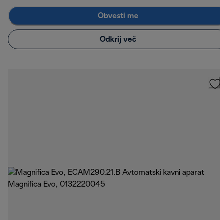
Obvesti me
Odkrij več