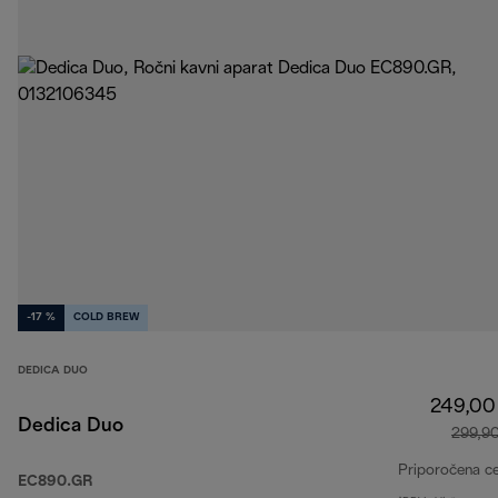
-17 %
COLD BREW
DEDICA DUO
249,00
Dedica Duo
299,9
Priporočena c
EC890.GR