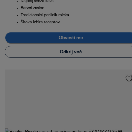
Najbolj sveža kava
Barvni zaslon
Tradicionalni penilnik mleka
Široka izbira receptov
Obvesti me
Odkrij več