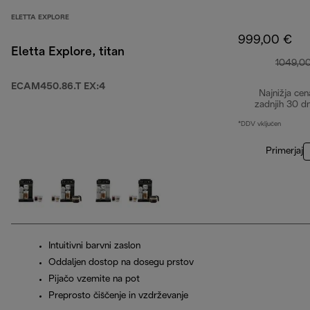
ELETTA EXPLORE
999,00 €
Eletta Explore, titan
1049,0
ECAM450.86.T EX:4
Najnižja cen
zadnjih 30 d
*DDV vključen
Primerjaj
Intuitivni barvni zaslon
Oddaljen dostop na dosegu prstov
Pijačo vzemite na pot
Preprosto čiščenje in vzdrževanje