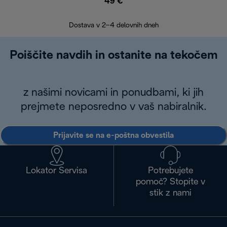
49 €
30
Dostava v 2–4 delovnih dneh
Poiščite navdih in ostanite na tekočem
z našimi novicami in ponudbami, ki jih
prejmete neposredno v vaš nabiralnik.
Prijavite se na e-poštna obvestila
Lokator Servisa
Potrebujete
pomoč? Stopite v
stik z nami