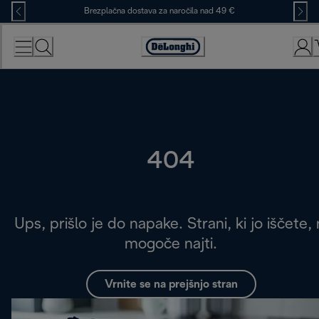
Skip
Brezplačna dostava za naročila nad 49 €
to
Content
Accessibility
Statement
404
Ups, prišlo je do napake. Strani, ki jo iščete, 
mogoče najti.
Vrnite se na prejšnjo stran