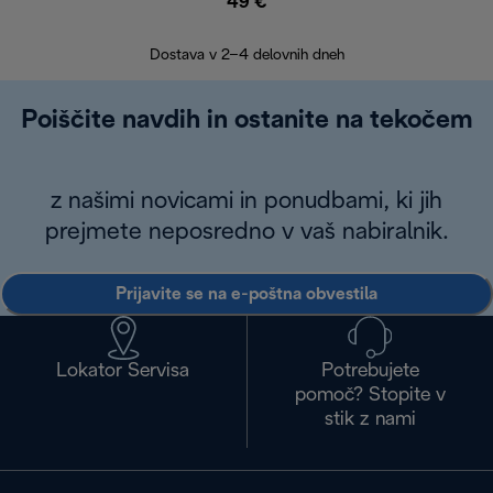
49 €
30
Dostava v 2–4 delovnih dneh
Poiščite navdih in ostanite na tekočem
z našimi novicami in ponudbami, ki jih
prejmete neposredno v vaš nabiralnik.
Prijavite se na e-poštna obvestila
Lokator Servisa
Potrebujete
pomoč? Stopite v
stik z nami