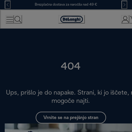
Skip
Brezplačna dostava za naročila nad 49 €
to
Content
Accessibility
Statement
404
Ups, prišlo je do napake. Strani, ki jo iščete, 
mogoče najti.
Vrnite se na prejšnjo stran