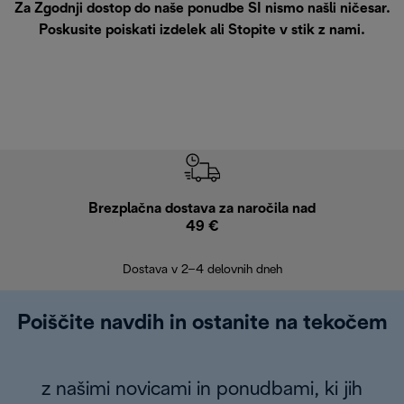
Za Zgodnji dostop do naše ponudbe SI nismo našli ničesar.
Poskusite poiskati izdelek ali
Stopite v stik z nami
.
Brezplačna dostava za naročila nad
Brez
49 €
30
Dostava v 2–4 delovnih dneh
Poiščite navdih in ostanite na tekočem
z našimi novicami in ponudbami, ki jih