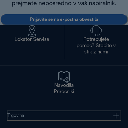
prejmete neposredno v vaš nabiralnik.
Prijavite se na e-poštna obvestila
Lokator Servisa
Potrebujete
pomoč? Stopite v
stik z nami
Navodila
Priročniki
Trgovina