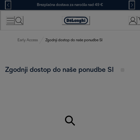
Skip
Brezplačna dostava za naročila nad 49 €
to
Content
Accessibility
Statement
Early Access
Zgodnji dostop do naše ponudbe SI
Zgodnji dostop do naše ponudbe SI