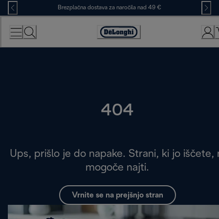
Skip
Brezplačna dostava za naročila nad 49 €
to
Content
Accessibility
Statement
404
Ups, prišlo je do napake. Strani, ki jo iščete, 
mogoče najti.
Vrnite se na prejšnjo stran