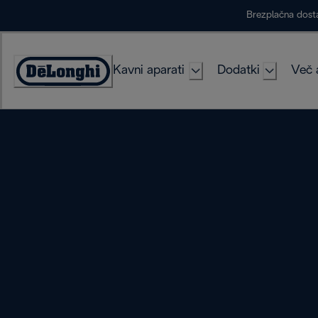
Skip
Brezplačna dost
to
Content
Kavni aparati
Dodatki
Več 
Accessibility
Statement