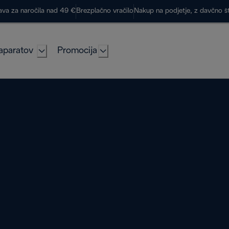
ava za naročila nad 49 €
Brezplačno vračilo
Nakup na podjetje, z davčno š
aparatov
Promocija