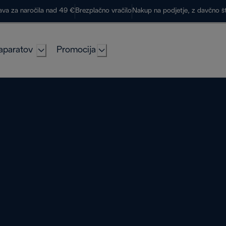
ava za naročila nad 49 €
Brezplačno vračilo
Nakup na podjetje, z davčno š
aparatov
Promocija