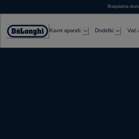
Skip
Brezplačna dost
to
Content
Kavni aparati
Dodatki
Več 
Accessibility
Statement