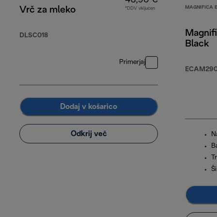
48,90 €
MAGNIFICA 
Vrč za mleko
*DDV vključen
Magnifi
DLSC018
Black
Primerjaj
ECAM290.
Dodaj v košarico
Odkrij več
N
B
Tr
Š