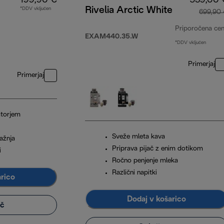
199,90 €
539,00 
Rivelia Arctic White
*DDV vključen
699,90
Priporočena ce
EXAM440.35.W
*DDV vključen
Primerjaj
Primerjaj
atorjem
Sveže mleta kava
ražnja
Priprava pijač z enim dotikom
i
Ročno penjenje mleka
Različni napitki
arico
Dodaj v košarico
eč