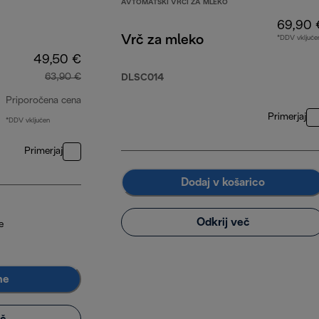
AVTOMATSKI VRČI ZA MLEKO
69,90 
Vrč za mleko
*DDV vključe
49,50 €
63,90 €
DLSC014
Priporočena cena
Primerjaj
*DDV vključen
izvirna cena 63,90 €
Primerjaj
Dodaj v košarico
Odkrij več
e
me