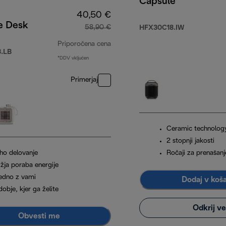
Capsule
40,50 €
e Desk
58,90 €
HFX30C18.IW
Priporočena cena
.LB
*DDV vključen
izvirna cena 58,90 €
Primerjaj
Ceramic technolog
2 stopnji jakosti
iho delovanje
Ročaji za prenašanj
ižja poraba energije
edno z vami
Dodaj v koš
obje, kjer ga želite
Odkrij v
Obvesti me