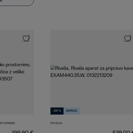
eč
-23 %
DARILO
OSTORNINO
RIVELIA