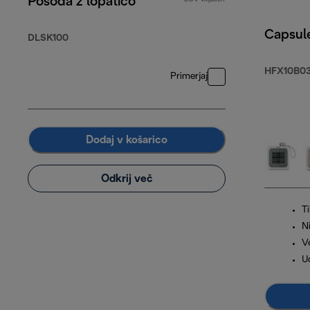
Posoda z lopatico
Capsul
DLSK100
HFX10B03
Primerjaj
Dodaj v košarico
Odkrij več
T
N
V
Ud