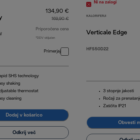
Ni na zalogi
134,90 €
KALORIFERJI
y
169,90 €
Priporočena cena
Verticale Edge
W
*DDV vključen
90 €
izvirna cena 169,90 €
HFS50D22
Primerjaj
apid SHS technology
asy shaking
djustable thermostat
3 stopnje jakosti
asy cleaning
Ročaji za prenašanj
Zaščita IP21
Dodaj v košarico
Obvesti 
Odkrij več