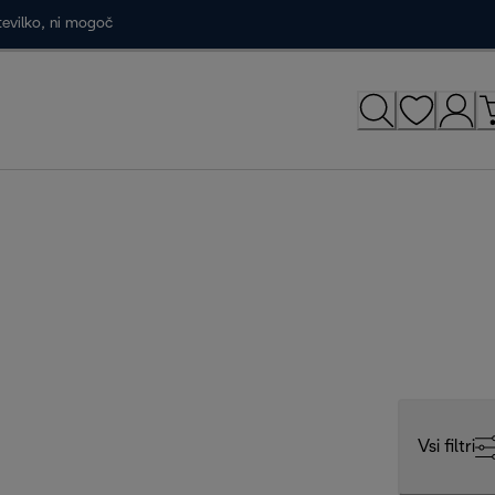
tevilko, ni mogoč
Vsi filtri