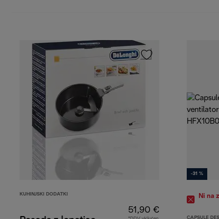
-31 %
KUHINJSKI DODATKI
Ni na 
51,90 €
CAPSULE DE
*DDV vključen