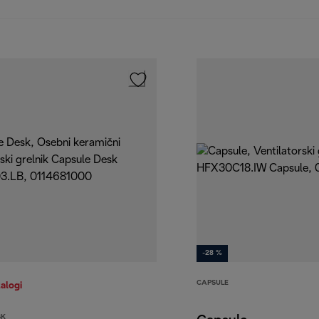
-28 %
CAPSULE
zalogi
SK