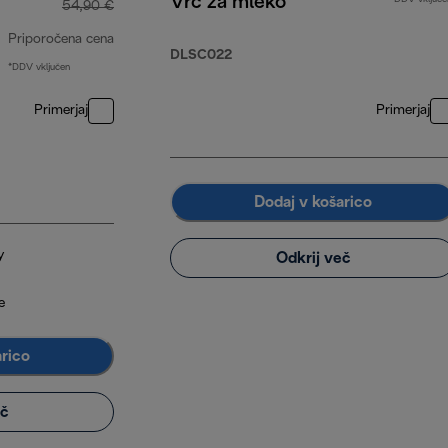
Vrč za mleko
54,90 €
Priporočena cena
DLSC022
*DDV vključen
izvirna cena 54,90 €
Primerjaj
Primerjaj
Dodaj v košarico
y
Odkrij več
e
arico
eč