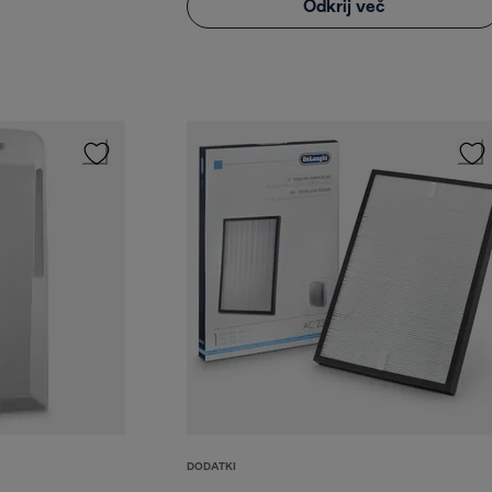
Odkrij več
DODATKI