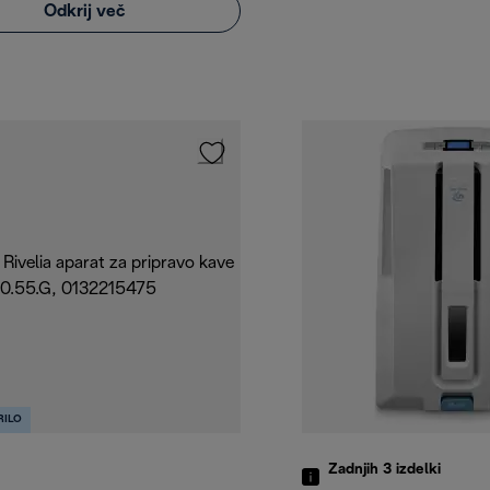
Odkrij več
RILO
Zadnjih 3
izdelki