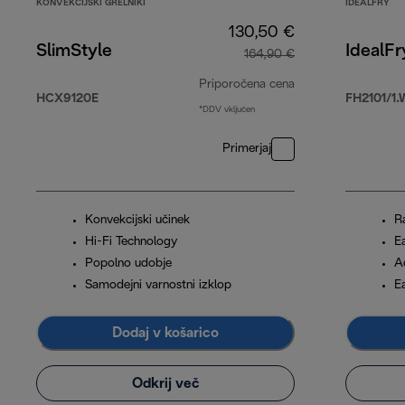
KONVEKCIJSKI GRELNIKI
IDEALFRY
130,50 €
SlimStyle
IdealFr
164,90 €
Priporočena cena
HCX9120E
FH2101/1.
*DDV vključen
izvirna cena 164,
Primerjaj
Konvekcijski učinek
R
Hi-Fi Technology
E
Popolno udobje
A
Samodejni varnostni izklop
E
Dodaj v košarico
Odkrij več