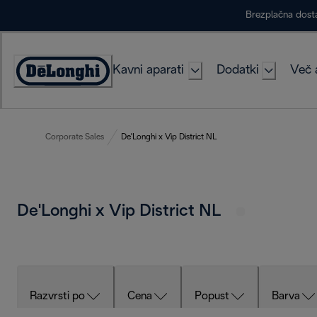
Skip
Brezplačna dost
to
Content
Kavni aparati
Dodatki
Več 
Accessibility
Statement
Corporate Sales
De'Longhi x Vip District NL
De'Longhi x Vip District NL
Razvrsti po
Cena
Popust
Barva