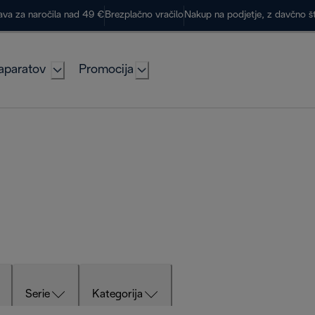
ava za naročila nad 49 €
Brezplačno vračilo
Nakup na podjetje, z davčno š
aparatov
Promocija
Serie
Kategorija