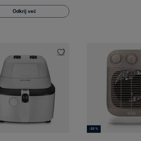
Odkrij več
-23 %