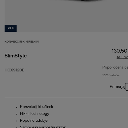
-21 %
KONVEKCIJSKI GRELNIKI
130,50
SlimStyle
164,9
Priporočena c
HCX9120E
*DDV vključen
Primerjaj
Konvekcijski učinek
Hi-Fi Technology
Popolno udobje
Samodejni varnostni izklop