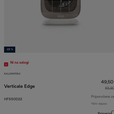
-23 %
Ni na zalogi
KALORIFERJI
49,50
Verticale Edge
63,9
Priporočena c
HFS50D22
*DDV vključen
Primerjaj