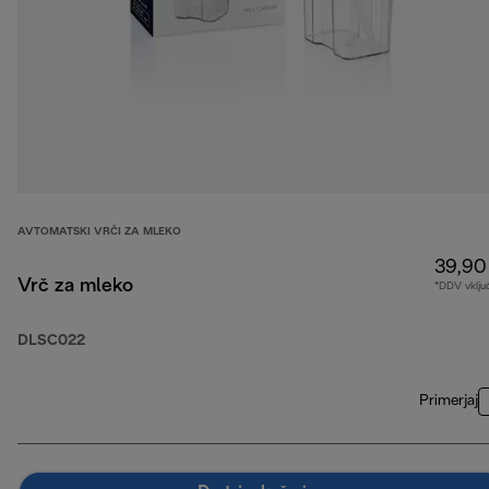
AVTOMATSKI VRČI ZA MLEKO
39,90
Vrč za mleko
*DDV vklju
DLSC022
Primerjaj