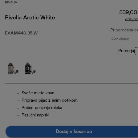
RIVELIA
539,00
Rivelia Arctic White
699,9
Priporočena c
EXAM440.35.W
*DDV vključen
Primerjaj
Sveže mleta kava
Priprava pijač z enim dotikom
Ročno penjenje mleka
Različni napitki
Dodaj v košarico