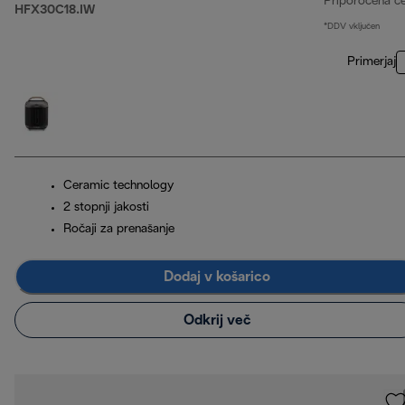
Priporočena c
HFX30C18.IW
*DDV vključen
Primerjaj
Ceramic technology
2 stopnji jakosti
Ročaji za prenašanje
Dodaj v košarico
Odkrij več