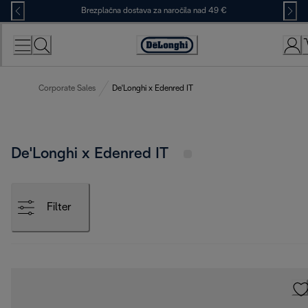
Skip
Brezplačna dostava za naročila nad 49 €
to
Content
Accessibility
Statement
Corporate Sales
De'Longhi x Edenred IT
De'Longhi x Edenred IT
Filter