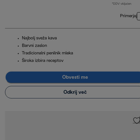
*DDV vključen
Primerjaj
Najbolj sveža kava
Barvni zaslon
Tradicionalni penilnik mleka
Široka izbira receptov
Obvesti me
Odkrij več