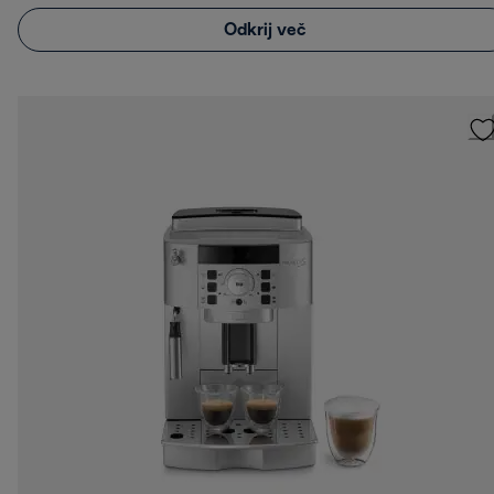
Odkrij več