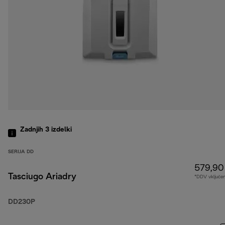
Zadnjih 3
izdelki
SERIJA DD
579,90
Tasciugo Ariadry
*DDV vključe
DD230P