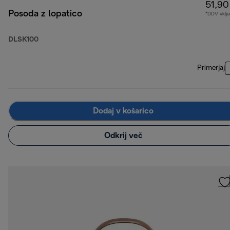
51,90
Posoda z lopatico
*DDV vklju
DLSK100
Primerjaj
Dodaj v košarico
Odkrij več