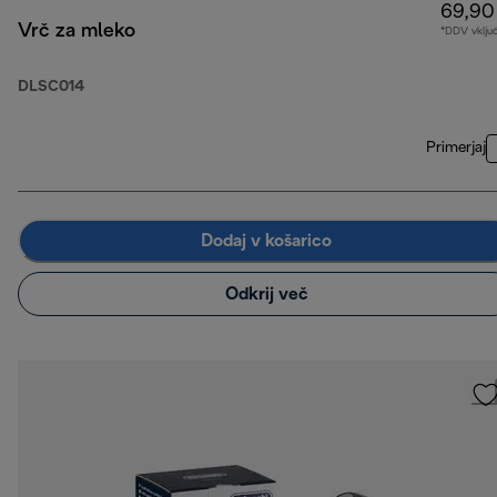
69,90
Vrč za mleko
*DDV vklju
DLSC014
Primerjaj
Dodaj v košarico
Odkrij več