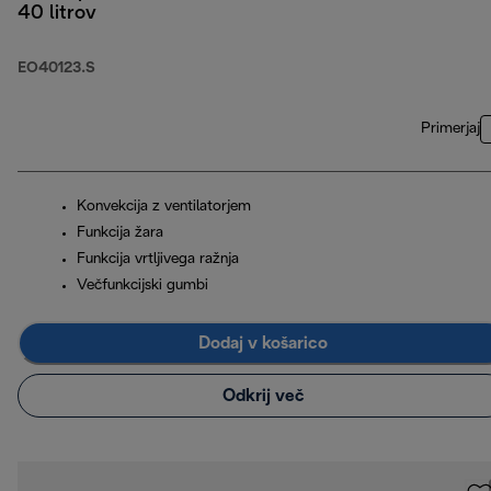
40 litrov
EO40123.S
Primerjaj
Konvekcija z ventilatorjem
Funkcija žara
Funkcija vrtljivega ražnja
Večfunkcijski gumbi
Dodaj v košarico
Odkrij več