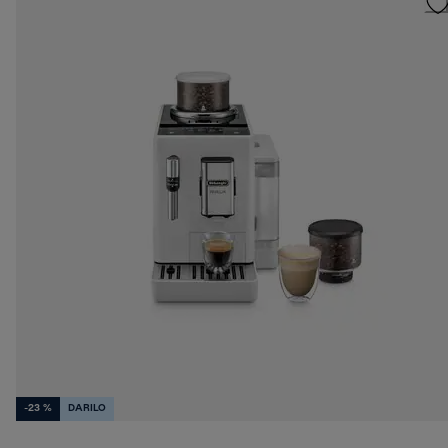
-23 %
DARILO