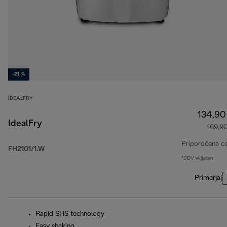
-21 %
IDEALFRY
134,90
IdealFry
169,9
Priporočena c
FH2101/1.W
*DDV vključen
Primerjaj
Rapid SHS technology
Easy shaking