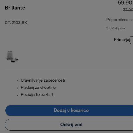
59,90
Brillante
77,9
Priporočena c
CTJ2103.BK
*DDV vključen
Primerjaj
Uravnavanje zapečenosti
Pladenj za drobtine
Pozicija Extra-Lift
Dodaj v košarico
Odkrij več