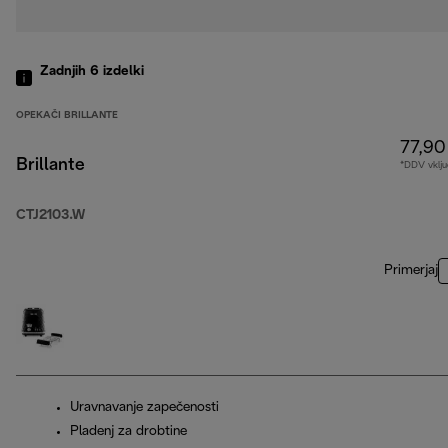
Zadnjih 6
izdelki
OPEKAČI BRILLANTE
77,90
Brillante
*DDV vklju
CTJ2103.W
Primerjaj
Uravnavanje zapečenosti
Pladenj za drobtine