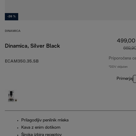
-26 %
DINAMICA
499,00
Dinamica, Silver Black
669,9
Priporočena c
ECAM350.35.SB
*DDV vključen
Primerjaj
Prilagodljiv penilnik mleka
Kava z enim dotikom
Široka izbira receptov