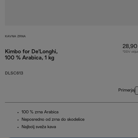
KAVNA ZRNA
28,90
Kimbo for De'Longhi,
*DDV vklju
100 % Arabica, 1 kg
DLSC613
Primerjaj
100 % zrna Arabica
Neposredno od zrna do skodelice
Najbolj sveža kava