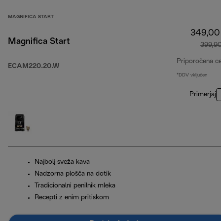
MAGNIFICA START
349,00
Magnifica Start
399,9
Priporočena c
ECAM220.20.W
*DDV vključen
Primerjaj
Najbolj sveža kava
Nadzorna plošča na dotik
Tradicionalni penilnik mleka
Recepti z enim pritiskom