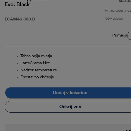
899,9
Evo, Black
Priporočena c
ECAM46.860.B
*DDV vključen
Primerjaj
Tehnologija mletja
LatteCrema Hot
Nadzor temperature
Enostavno čiščenje
Dodaj v košarico
Odkrij več