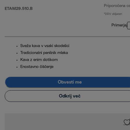
Priporočena c
ETAM29.510.B
*DDV vključen
Primerjaj
Sveža kava v vsaki skodelici
Tradicionalni penilnik mleka
Kava z enim dotikom
Enostavno čiščenje
Obvesti me
Odkrij več