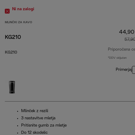
Ni na zalogi
MLINČKI ZA KAVO
44,90
KG210
57,9
Priporočena c
KG210
*DDV vključen
Primerjaj
Mlinček z rezili
3 nastavitve mletja
Pritisnite gumb za mletje
Do 12 skodelic