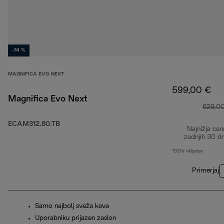
-14 %
MAGNIFICA EVO NEXT
599,00 €
Magnifica Evo Next
629,0
ECAM312.80.TB
Najnižja cen
zadnjih 30 d
*DDV vključen
Primerjaj
Samo najbolj sveža kava
Uporabniku prijazen zaslon