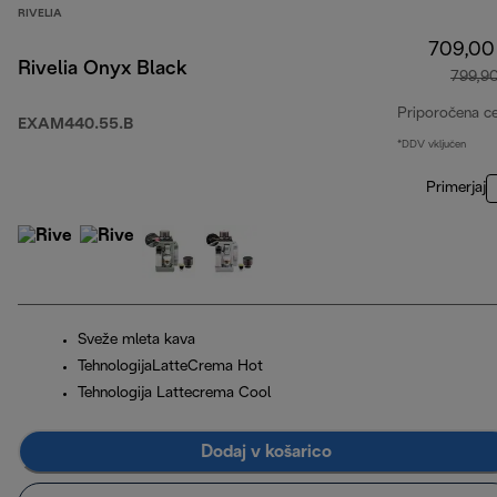
RIVELIA
709,00
Rivelia Onyx Black
799,9
Priporočena c
EXAM440.55.B
*DDV vključen
Primerjaj
Sveže mleta kava
TehnologijaLatteCrema Hot
Tehnologija Lattecrema Cool
Dodaj v košarico