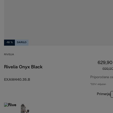
-10 %
DARILO
RIVELIA
629,90
Rivelia Onyx Black
699,9
Priporočena c
EXAM440.35.B
*DDV vključen
Primerjaj