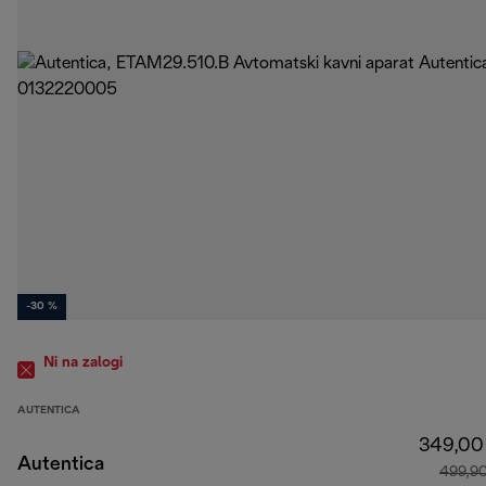
-30 %
Ni na zalogi
AUTENTICA
349,00
Autentica
499,9