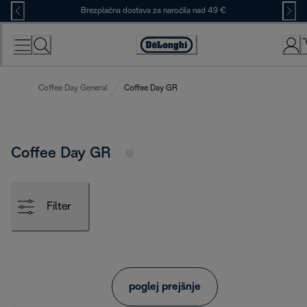
Skip
Brezplačna dostava za naročila nad 49 €
to
Content
Accessibility
Statement
Coffee Day General
Coffee Day GR
Coffee Day GR
Filter
poglej prejšnje