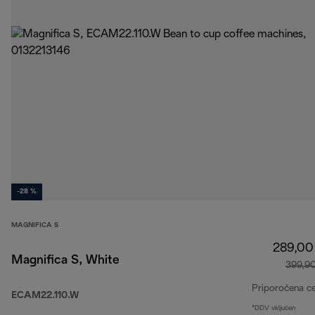
-28 %
MAGNIFICA S
289,00
Magnifica S, White
399,9
Priporočena c
ECAM22.110.W
*DDV vključen