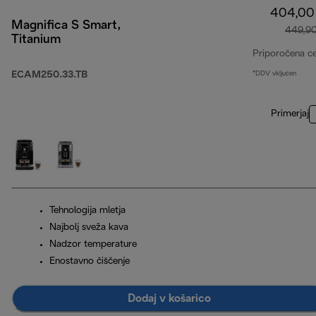
404,00
Magnifica S Smart,
449,9
Titanium
Priporočena c
ECAM250.33.TB
*DDV vključen
Primerjaj
Tehnologija mletja
Najbolj sveža kava
Nadzor temperature
Enostavno čiščenje
Dodaj v košarico