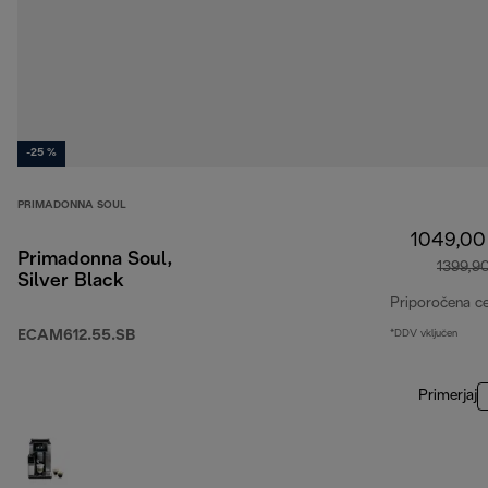
-25 %
PRIMADONNA SOUL
1049,00
Primadonna Soul,
1399,9
Silver Black
Priporočena c
ECAM612.55.SB
*DDV vključen
Primerjaj