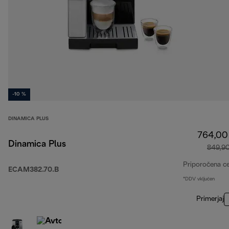
-10 %
DINAMICA PLUS
764,00
Dinamica Plus
849,9
Priporočena c
ECAM382.70.B
*DDV vključen
Primerjaj