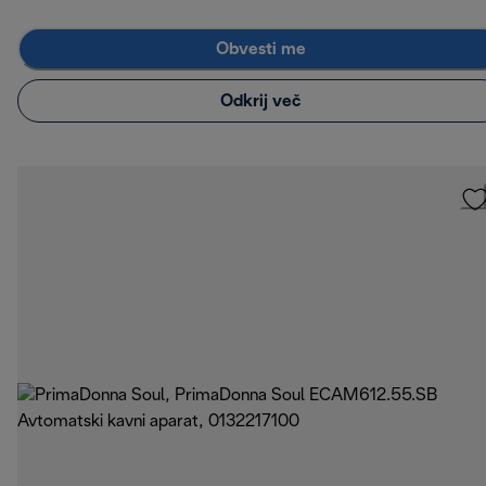
Obvesti me
Odkrij več