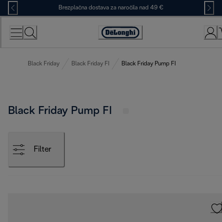
Skip
Brezplačna dostava za naročila nad 49 €
to
Content
Accessibility
Statement
Black Friday
Black Friday FI
Black Friday Pump FI
Black Friday Pump FI
Filter