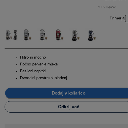
*DDV vključen
Primerjaj
Hitro in močno
Ročno penjenje mleka
Različni napitki
Dvodelni prestrezni pladenj
Dodaj v košarico
Odkrij več