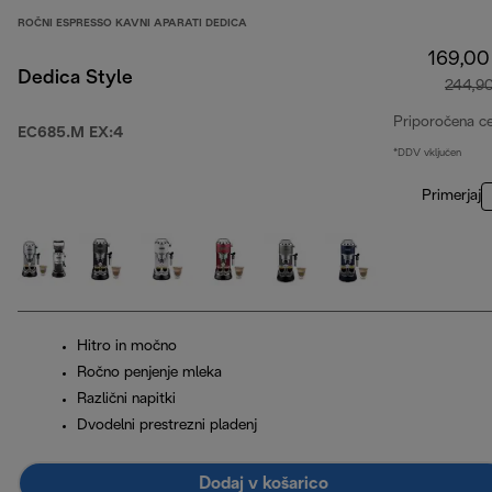
ROČNI ESPRESSO KAVNI APARATI DEDICA
169,00
Dedica Style
244,9
Priporočena c
EC685.M EX:4
*DDV vključen
Primerjaj
Hitro in močno
Ročno penjenje mleka
Različni napitki
Dvodelni prestrezni pladenj
Dodaj v košarico