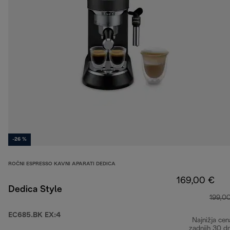
-26 %
ROČNI ESPRESSO KAVNI APARATI DEDICA
169,00 €
Dedica Style
199,0
EC685.BK EX:4
Najnižja cen
zadnjih 30 d