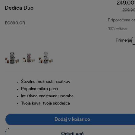
249,00
Dedica Duo
299,9
Priporočena c
EC890.GR
*DDV vključen
Primerjaj
Številne možnosti napitkov
Popolna mikro pena
Intuitivno enostavna uporaba
Tvoja kava, tvoja skodelica
Dodaj v košarico
Odkrij več