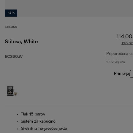
-12 %
STILOSA
114,00
Stilosa, White
129,9
Priporočena c
EC260.W
*DDV vključen
Primerjaj
Tlak 15 barov
Sistem za kapučino
Grelnik iz nerjavečea jekla