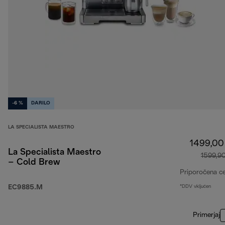
-6 %
DARILO
LA SPECIALISTA MAESTRO
1499,00
La Specialista Maestro
1599,9
– Cold Brew
Priporočena c
EC9885.M
*DDV vključen
Primerjaj