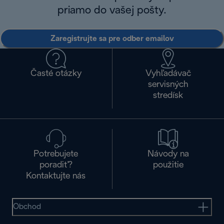
priamo do vašej pošty.
Zaregistrujte sa pre odber emailov
Časté otázky
Vyhľadávač
servisných
stredísk
Potrebujete
Návody na
poradiť?
použitie
Kontaktujte nás
Obchod