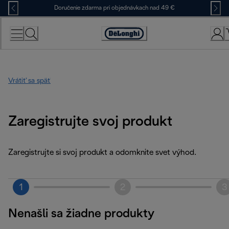
Skip
Doručenie zdarma pri objednávkach nad 49 €
to
Content
Accessibility
Statement
Vrátiť sa späť
Zaregistrujte svoj produkt
Zaregistrujte si svoj produkt a odomknite svet výhod.
1
2
3
Nenašli sa žiadne produkty