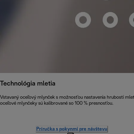
Technológia mletia
Vstavaný oceľový mlynček s možnosťou nastavenia hrubosti mleti
oceľové mlynčeky sú kalibrované so 100 % presnosťou.
Príručka s pokynmi pre návštevu