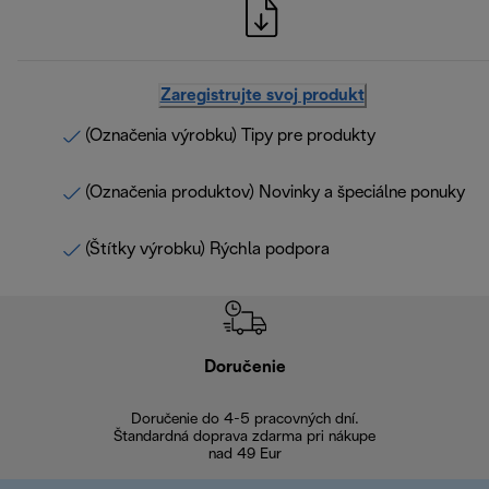
Zaregistrujte svoj produkt
(Označenia výrobku) Tipy pre produkty
(Označenia produktov) Novinky a špeciálne ponuky
(Štítky výrobku) Rýchla podpora
Doručenie
Vr
Doručenie do 4-5 pracovných dní.
Bezproblémové
Štandardná doprava zdarma pri nákupe
nad 49 Eur