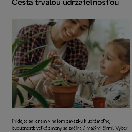
Cesta trvalou udržateľnosťou
Pridajte sa k nám v našom záväzku k udržateľnej
budúcnosti: veľké zmeny sa začínajú malými činmi. Výber