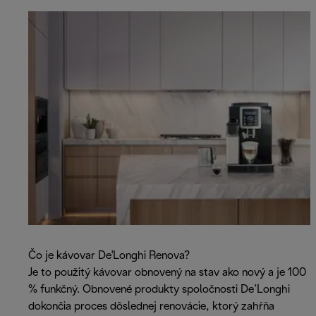
Čo je kávovar De'Longhi Renova?
Je to použitý kávovar obnovený na stav ako nový a je 100
% funkčný. Obnovené produkty spoločnosti De’Longhi
dokončia proces dôslednej renovácie, ktorý zahŕňa