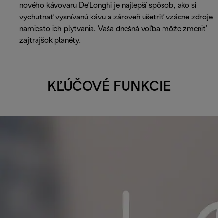
nového kávovaru De'Longhi je najlepší spôsob, ako si
vychutnať vysnívanú kávu a zároveň ušetriť vzácne zdroje
namiesto ich plytvania. Vaša dnešná voľba môže zmeniť
zajtrajšok planéty.
KĽÚČOVÉ FUNKCIE