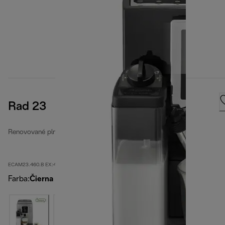
Rad 23
Renovované plne automatické kávovary
ECAM23.460.B EX:4-second
Farba
:
Čierna