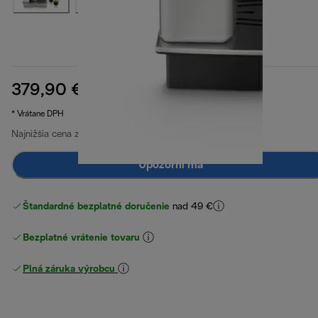
379,90 €
pôvodná cena 579,00 €
579,00 €
(-34 %)
* Vrátane DPH
Najnižšia cena za posledných 30 dní
379,90 €
Upozorni ma
Štandardné bezplatné doručenie
nad 49 €
Bezplatné vrátenie tovaru
Plná záruka výrobcu