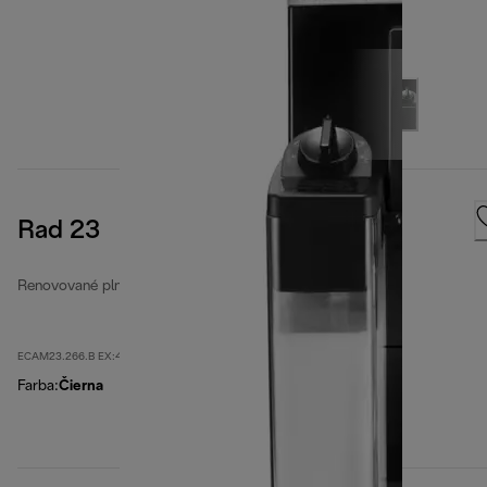
Rad 23
Renovované plne automatické kávovary
ECAM23.266.B EX:4-second
Farba
:
Čierna