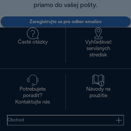
priamo do vašej pošty.
Zaregistrujte sa pre odber emailov
Časté otázky
Vyhľadávač
servisných
stredísk
Potrebujete
Návody na
poradiť?
použitie
Kontaktujte nás
Obchod