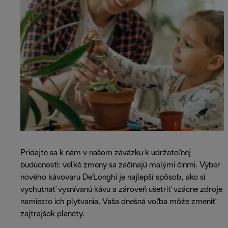
Pridajte sa k nám v našom záväzku k udržateľnej
budúcnosti: veľké zmeny sa začínajú malými činmi. Výber
nového kávovaru De'Longhi je najlepší spôsob, ako si
vychutnať vysnívanú kávu a zároveň ušetriť vzácne zdroje
namiesto ich plytvania. Vaša dnešná voľba môže zmeniť
zajtrajšok planéty.