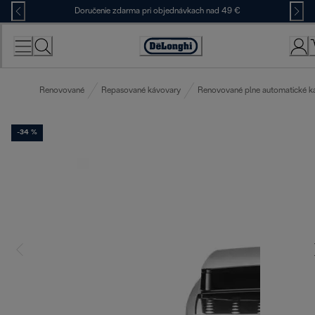
Skip
Doručenie zdarma pri objednávkach nad 49 €
to
Content
Accessibility
Statement
Renovované
Repasované kávovary
Renovované plne automatické k
-34 %