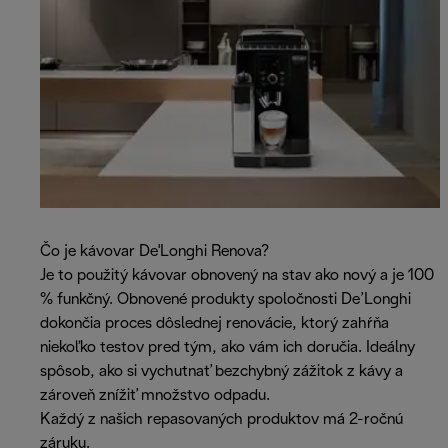
Čo je kávovar De'Longhi Renova?
Je to použitý kávovar obnovený na stav ako nový a je 100
% funkčný. Obnovené produkty spoločnosti De’Longhi
dokončia proces dôslednej renovácie, ktorý zahŕňa
niekoľko testov pred tým, ako vám ich doručia. Ideálny
spôsob, ako si vychutnať bezchybný zážitok z kávy a
zároveň znížiť množstvo odpadu.
Každý z našich repasovaných produktov má 2-ročnú
záruku.