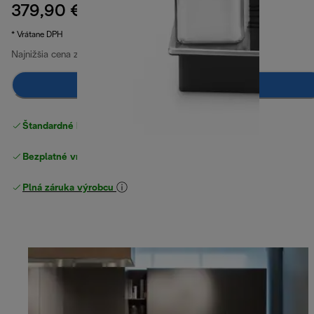
379,90 €
pôvodná cena 579,00 €
579,00 €
(-34 %)
* Vrátane DPH
Najnižšia cena za posledných 30 dní
379,90 €
Upozorni ma
Štandardné bezplatné doručenie
nad 49 €
Bezplatné vrátenie tovaru
Plná záruka výrobcu