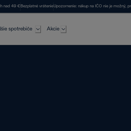
ch nad 49 €
Bezplatné vrátenie
Upozornenie: nákup na IČO nie je možný, p
lšie spotrebiče
Akcie