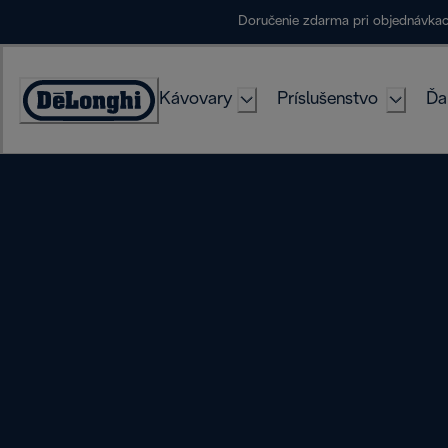
Skip
Doručenie zdarma pri objednávka
to
Content
Kávovary
Príslušenstvo
Ďa
Accessibility
Statement