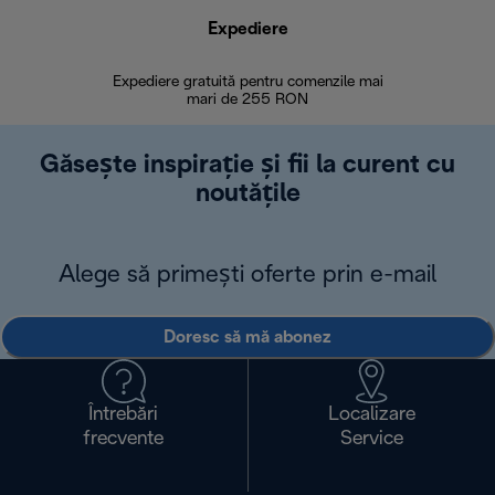
Expediere
R
Expediere gratuită pentru comenzile mai
30 de zi
mari de 255 RON
Găsește inspirație și fii la curent cu
noutățile
Alege să primești oferte prin e-mail
Doresc să mă abonez
Întrebări
Localizare
frecvente
Service