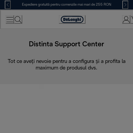
Skip
Expediere gratuită pentru comenzile mai mari de 255 RON
to
Content
Accessibility
Statement
Distinta Support Center
Tot ce aveți nevoie pentru a configura și a profita la
maximum de produsul dvs.