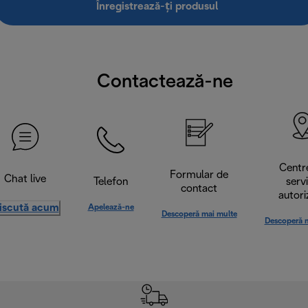
Înregistrează-ți produsul
Contactează-ne
Centr
Formular de
Chat live
Telefon
serv
contact
autori
iscută acum
Apelează-ne
Descoperă mai multe
Descoperă 