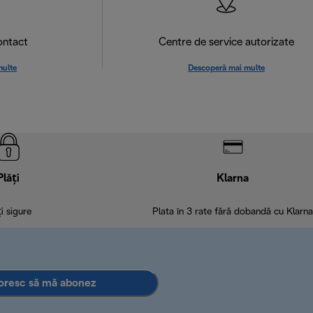
ontact
Centre de service autorizate
multe
Descoperă mai multe
Plăți
Klarna
ți sigure
Plata în 3 rate fără dobandă cu Klarna
oresc să mă abonez