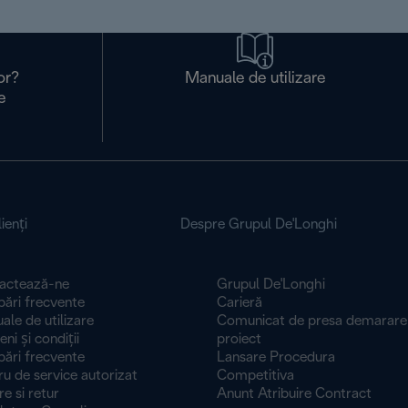
or?
Manuale de utilizare
e
ienţi
Despre Grupul De'Longhi
actează-ne
Grupul De'Longhi
bări frecvente
Carieră
le de utilizare
Comunicat de presa demarare
 și condiți​​​​​​​i
proiect
bări frecvente
Lansare Procedura
u de service autorizat
Competitiva
re si retur
Anunt Atribuire Contract