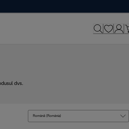
odusul dvs.
Română (România)