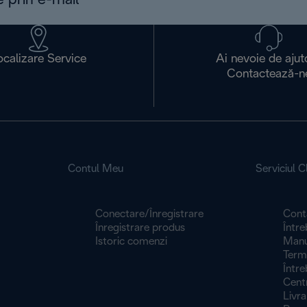
e prin e-mail
ocalizare Service
Ai nevoie de ajut
Contactează-n
Contul Meu
Serviciul Cl
Conectare/Înregistrare
Cont
Înregistrare produs
Între
Istoric comenzi
Manua
Termeni
Între
Centr
Livra