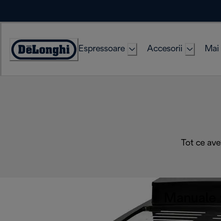
Skip
to
Content
Espressoare
Accesorii
Mai 
Accessibility
Statement
Tot ce ave
Manuale ș