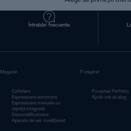
Alege să primești ofert
Întrebări frecvente
L
Magazin
Fi inspirat
Cafetiere
Povestea Perfetto
Espressoare automate
Ajută-mă să aleg
Espressoare manuale cu
râșniță integrată
Dezumidificatoare
Aparate de aer condiționat