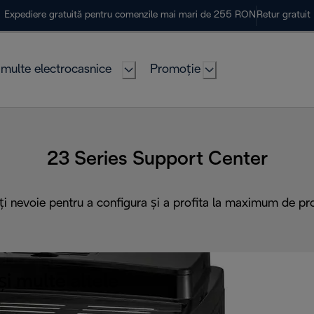
Expediere gratuită pentru comenzile mai mari de 255 RON
Retur gratuit
multe electrocasnice
Promoție
23 Series Support Center
ți nevoie pentru a configura și a profita la maximum de pr
i multe altele