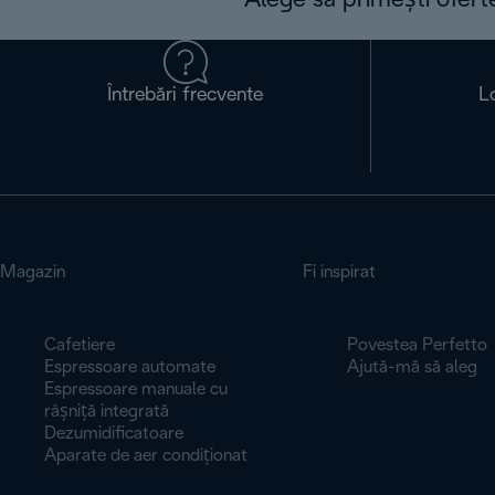
Alege să primești ofert
Întrebări frecvente
L
Magazin
Fi inspirat
Cafetiere
Povestea Perfetto
Espressoare automate
Ajută-mă să aleg
Espressoare manuale cu
râșniță integrată
Dezumidificatoare
Aparate de aer condiționat