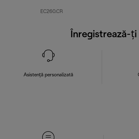
EC260.CR
Înregistrează-ț
Asistență personalizată