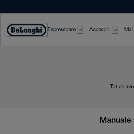
Skip
to
Content
Espressoare
Accesorii
Mai 
Accessibility
Statement
Tot ce ave
Manuale ș