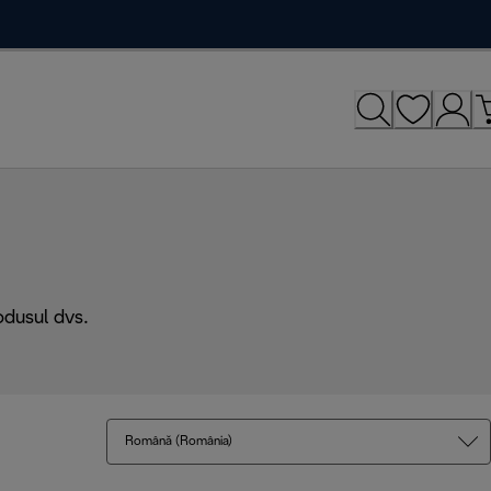
odusul dvs.
Română (România)