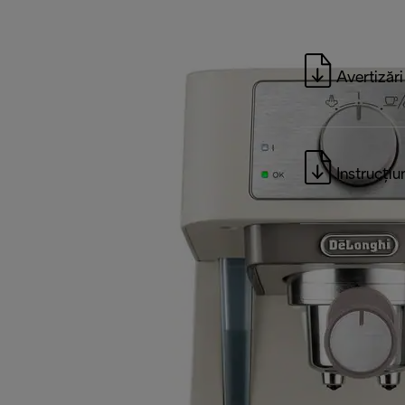
Avertizări
Instrucțiu