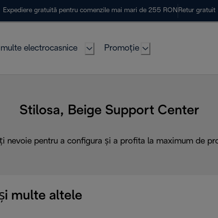
Expediere gratuită pentru comenzile mai mari de 255 RON
Retur gratuit
multe electrocasnice
Promoție
Stilosa, Beige Support Center
ți nevoie pentru a configura și a profita la maximum de pr
i multe altele