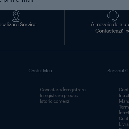
e prin e-mail
ocalizare Service
Ai nevoie de ajut
Contactează-n
Contul Meu
Serviciul Cl
Conectare/Înregistrare
Cont
Înregistrare produs
Între
Istoric comenzi
Manua
Termeni
Între
Centr
Livra