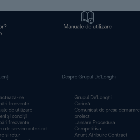
or?
Manuale de utilizare
e
ienţi
Despre Grupul De'Longhi
actează-ne
Grupul De'Longhi
bări frecvente
Carieră
le de utilizare
Comunicat de presa demarare
 și condiți​​​​​​​i
proiect
bări frecvente
Lansare Procedura
u de service autorizat
Competitiva
re si retur
Anunt Atribuire Contract