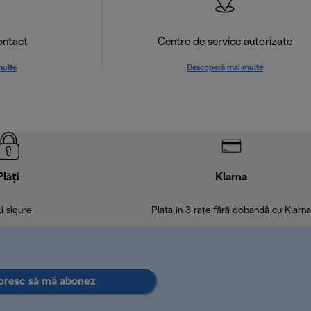
ontact
Centre de service autorizate
multe
Descoperă mai multe
Plăți
Klarna
ți sigure
Plata în 3 rate fără dobandă cu Klarna
oresc să mă abonez