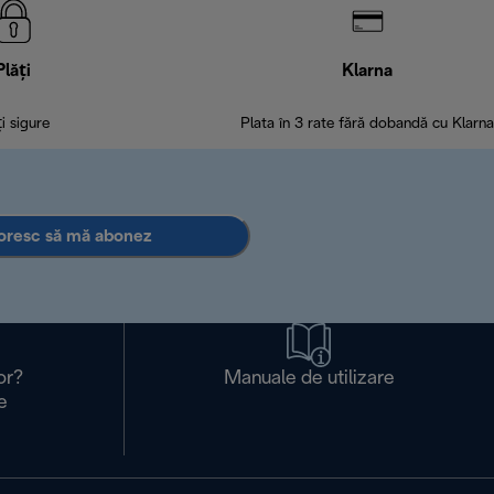
Plăți
Klarna
ți sigure
Plata în 3 rate fără dobandă cu Klarna
oresc să mă abonez
or?
Manuale de utilizare
e