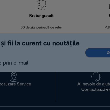
Rretur gratuit
30 de zile perioadă de retur
Plă
și fii la curent cu noutățile
D
e prin e-mail
ocalizare Service
Ai nevoie de ajut
Contactează-n