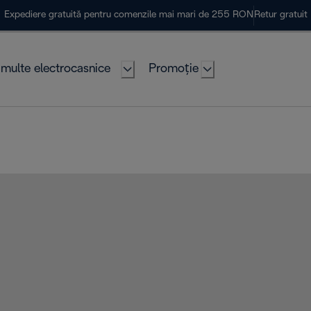
Expediere gratuită pentru comenzile mai mari de 255 RON
Retur gratuit
multe electrocasnice
Promoție