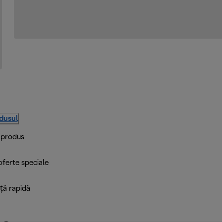
odusul
i produs
 oferte speciale
ță rapidă