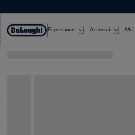
Skip
to
Content
Espressoare
Accesorii
Mai 
Accessibility
Statement