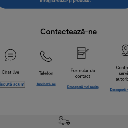
Înregistrează-ți produsul
Contactează-ne
Centr
Formular de
Chat live
Telefon
serv
contact
autori
iscută acum
Apelează-ne
Descoperă mai multe
Descoperă 