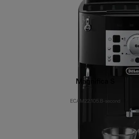
Magnifica S
ECAM22.105.B-second