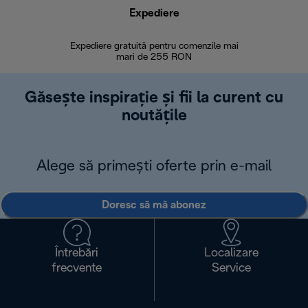
Expediere
R
Expediere gratuită pentru comenzile mai
30 de zi
mari de 255 RON
Găsește inspirație și fii la curent cu
noutățile
Alege să primești oferte prin e-mail
Doresc să mă abonez
Întrebări
Localizare
frecvente
Service