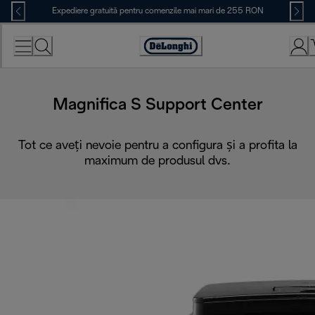
Skip
Expediere gratuită pentru comenzile mai mari de 255 RON
to
Content
Accessibility
Statement
Magnifica S Support Center
Tot ce aveți nevoie pentru a configura și a profita la
maximum de produsul dvs.