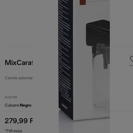
MixCarafe
Carote automate de lapte
DLSC019
Culoare
:
Negru
279,99 RON
preț inițial 299,99 RON
299,99 RON
(-7 %)
*TVA inclus