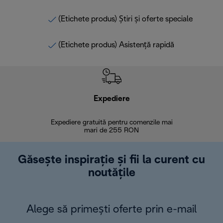
(Etichete produs) Știri și oferte speciale
(Etichete produs) Asistență rapidă
Expediere
R
Expediere gratuită pentru comenzile mai
30 de zi
mari de 255 RON
Găsește inspirație și fii la curent cu
noutățile
Alege să primești oferte prin e-mail