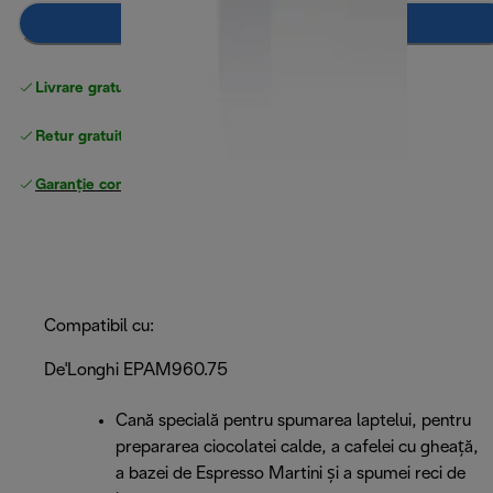
Adaugă în coș
Livrare gratuită standard
peste 255 LEI
Retur gratuit
Garanție completă
a producătorului
Compatibil cu:
De'Longhi EPAM960.75
Cană specială pentru spumarea laptelui, pentru
prepararea ciocolatei calde, a cafelei cu gheață,
a bazei de Espresso Martini și a spumei reci de