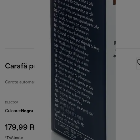
Carafă pentru lapte
Carote automate de lapte
DLSC007
Culoare
:
Negru
179,99 RON
preț inițial 199,99 RON
199,99 RON
(-10 %)
*TVA inclus