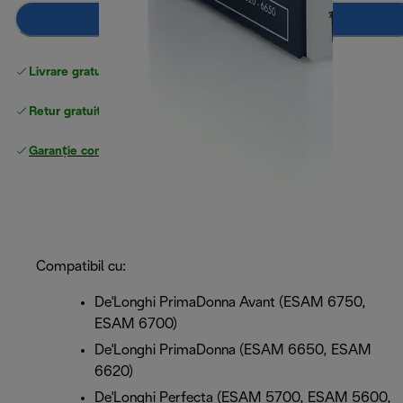
Adaugă în coș
Livrare gratuită standard
peste 255 LEI
Retur gratuit
Garanție completă
a producătorului
Compatibil cu:
De'Longhi PrimaDonna Avant (ESAM 6750,
ESAM 6700)
De'Longhi PrimaDonna (ESAM 6650, ESAM
6620)
De'Longhi Perfecta (ESAM 5700, ESAM 5600,