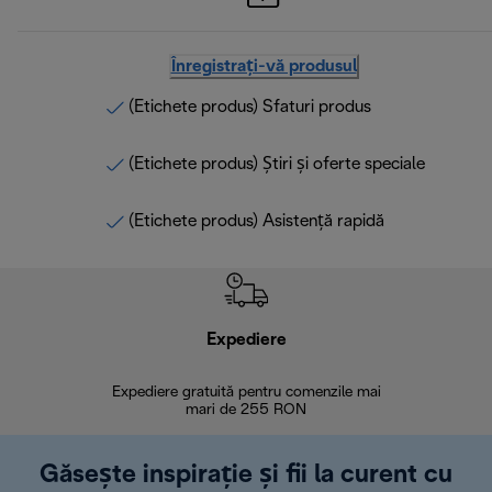
Înregistrați-vă produsul
(Etichete produs) Sfaturi produs
(Etichete produs) Știri și oferte speciale
(Etichete produs) Asistență rapidă
Expediere
R
Expediere gratuită pentru comenzile mai
30 de zi
mari de 255 RON
Găsește inspirație și fii la curent cu