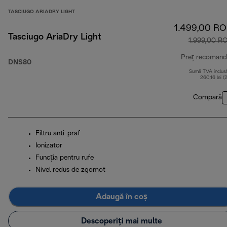
TASCIUGO ARIADRY LIGHT
1.499,00 R
Tasciugo AriaDry Light
1.999,00 R
Preț recomand
DNS80
Sumă TVA inclus
260,16 lei (
Compară
Filtru anti-praf
Ionizator
Funcţia pentru rufe
Nivel redus de zgomot
Adaugă în coș
Descoperiți mai multe