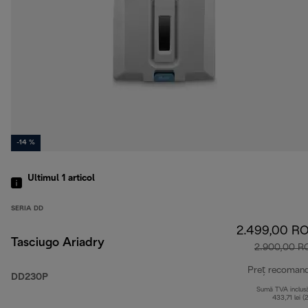
-14 %
Ultimul 1
articol
SERIA DD
2.499,00 R
Tasciugo Ariadry
2.900,00 R
Preț recoman
DD230P
Sumă TVA inclus
433,71 lei (