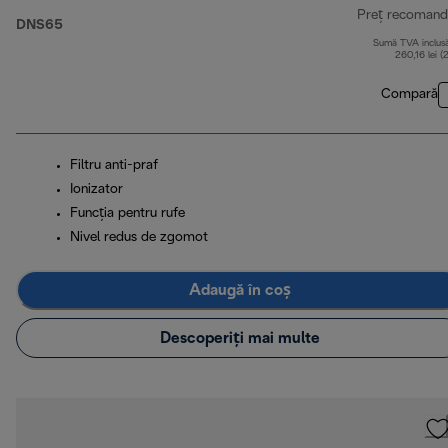
Preț recomand
DNS65
Sumă TVA inclus
260,16 lei (
Compară
Filtru anti-praf
Ionizator
Funcţia pentru rufe
Nivel redus de zgomot
Adaugă în coș
Descoperiți mai multe