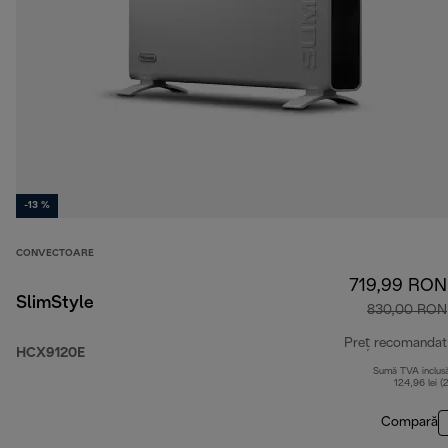
-13 %
CONVECTOARE
719,99 RON
SlimStyle
830,00 RON
Preț recomandat
HCX9120E
Sumă TVA inclus
124,96 lei (
Compară