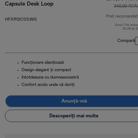
Capsule Desk Loop
349,99 RON
Preț recomandat
HFXR12C03.WG
Sumă TVA inclus
52,06 lei (
Compară
Funcţionare silenţioasă
Design elegant și compact
Întotdeauna cu dumneavoastră
Confort acolo unde vă doriți
Anunță-mă
Descoperiți mai multe