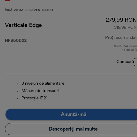
ÎNCĂLZITOARE CU VENTILATOR
279,99 RON
Verticale Edge
319,99 RON
Preț recomandat
HFS50D22
Sumă TVA inclus
48,59 lei (
Compară
3 niveluri de alimentare
Mânere de transport
Protecție IP21
Anunță-mă
Descoperiți mai multe