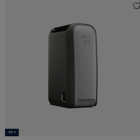
-25 %