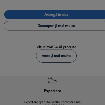
Adaugă în coș
Descoperiți mai multe
Vizualizați 14 41 produse
vedeți mai multe
Expediere
R
Expediere gratuită pentru comenzile mai
30 de zi