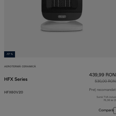
-17 %
AEROTERMĂ CERAMICĂ
439,99 RON
HFX Series
530,00 RON
Preț recomandat
HFX60V20
Sumă TVA inclus
76,36 lei (
Compară