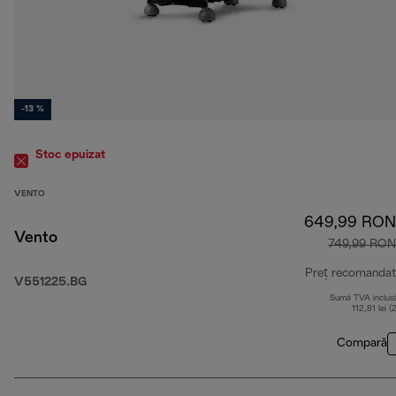
-13 %
Stoc epuizat
VENTO
649,99 RON
Vento
749,99 RON
Preț recomandat
V551225.BG
Sumă TVA inclus
112,81 lei (
Compară