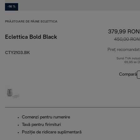
-16 %
PRĂJITOARE DE PÂINE ECLETTICA
379,99 RON
Eclettica Bold Black
450,00 RON
Preț recomandat
CTY2103.BK
Sumă TVA inclus
65,95 lei (
Compară
Comenzi pentru rumenire
Tavă pentru firimituri
Poziţie de ridicare suplimentară