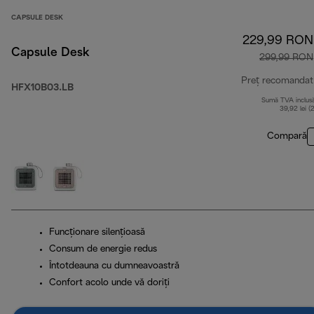
CAPSULE DESK
229,99 RON
Capsule Desk
299,99 RON
Preț recomandat
HFX10B03.LB
Sumă TVA inclus
39,92 lei (
Compară
Funcţionare silenţioasă
Consum de energie redus
Întotdeauna cu dumneavoastră
Confort acolo unde vă doriți