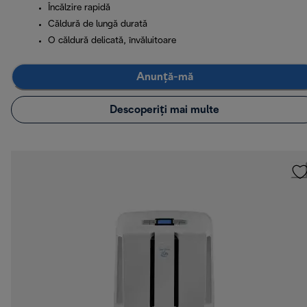
Încălzire rapidă
Căldură de lungă durată
O căldură delicată, învăluitoare
Anunță-mă
Descoperiți mai multe