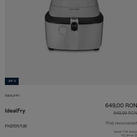
-24 %
IDEALFRY
649,00 RO
IdealFry
849,99 RO
Preț recomanda
FH2101/1.W
Sumă TVA inclus
112,64 lei (