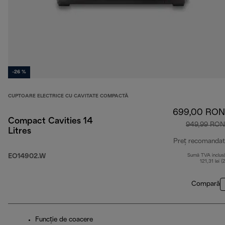
-26 %
CUPTOARE ELECTRICE CU CAVITATE COMPACTĂ
699,00 RON
Compact Cavities 14
949,99 RON
Litres
Preț recomandat
EO14902.W
Sumă TVA inclus
121,31 lei (
Compară
Funcţie de coacere