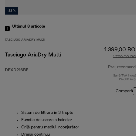
-22 %
Ultimul 8
articole
TASCIUGO ARIADRY MULTI
1.399,00 R
Tasciugo AriaDry Multi
1.799,00 R
Preț recomand
DEXD216RF
Sumă TVA inclus
242,80 lei (
Compară
Sistem de filtrare în 3 trepte
Funcție de uscare a hainelor
Grijă pentru mediul înconjurător
Drenaj continuu