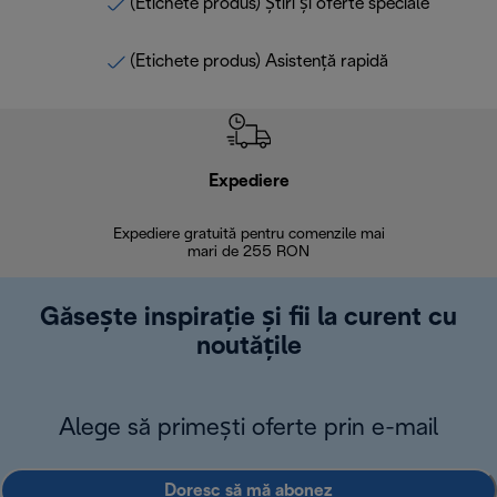
(Etichete produs) Știri și oferte speciale
(Etichete produs) Asistență rapidă
Expediere
R
Expediere gratuită pentru comenzile mai
30 de zi
mari de 255 RON
Găsește inspirație și fii la curent cu
noutățile
Alege să primești oferte prin e-mail
Doresc să mă abonez