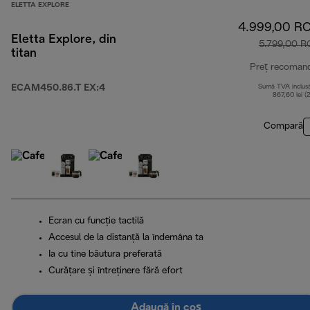
ELETTA EXPLORE
4.999,00 R
Eletta Explore, din
5.799,00 
titan
Preț recoman
ECAM450.86.T EX:4
Sumă TVA inclus
867,60 lei (
Compară
Ecran cu funcție tactilă
Accesul de la distanță la îndemâna ta
Ia cu tine băutura preferată
Curățare și întreținere fără efort
Adaugă în coș