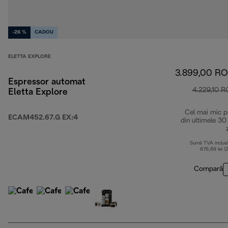
-26 %
CADOU
ELETTA EXPLORE
3.899,00 R
Espressor automat
4.229,10 
Eletta Explore
Cel mai mic p
ECAM452.67.G EX:4
din ultimele 30
Sumă TVA inclus
676,69 lei (
Compară