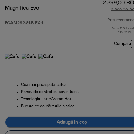
2.399,00 R
Magnifica Evo
2.899,00 R
Preț recoman
ECAM292.81.B EX:1
Sumă TVA inclus
416,36 lei (
Compară
Cea mai proaspătă cafea
Panou de control cu ecran tactil
Tehnologia LatteCrema Hot
Bucură-te de băuturile clasice
Adaugă în coș