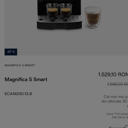
-27 %
MAGNIFICA S SMART
1.529,10 RO
Magnifica S Smart
1.599,00 
ECAM230.13.B
Cel mai mic p
din ultimele 30
Sumă TVA inclus
265,38 lei (