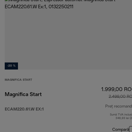
-20 %
MAGNIFICA START
1.999,00 R
Magnifica Start
2.499,00 R
Preț recomand
ECAM220.61.W EX:1
Sumă TVA inclus
346,93 lei (
Compară