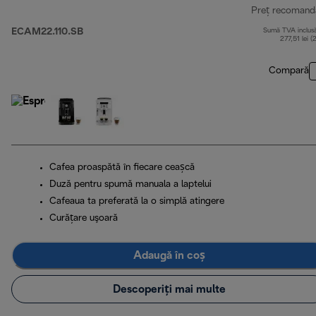
Preț recomand
ECAM22.110.SB
Sumă TVA inclus
277,51 lei (
Compară
Cafea proaspătă în fiecare ceașcă
Duză pentru spumă manuala a laptelui
Cafeaua ta preferată la o simplă atingere
Curăţare uşoară
Adaugă în coș
Descoperiți mai multe