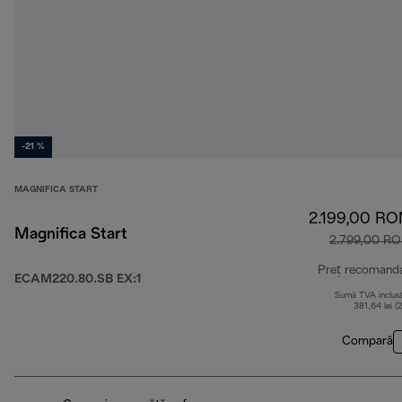
-21 %
MAGNIFICA START
2.199,00 RO
Magnifica Start
2.799,00 R
Preț recomand
ECAM220.80.SB EX:1
Sumă TVA inclus
381,64 lei (
Compară