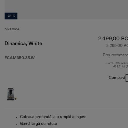
-24 %
DINAMICA
2.499,00 R
Dinamica, White
3.299,00 R
Preț recoman
ECAM350.35.W
Sumă TVA inclus
433,71 lei (
Compară
Cafeaua preferată la o simplă atingere
Gamă largă de rețete