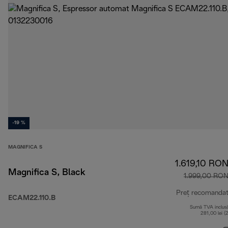
-19 %
MAGNIFICA S
1.619,10 RO
Magnifica S, Black
1.999,00 RO
Preț recomanda
ECAM22.110.B
Sumă TVA inclus
281,00 lei (