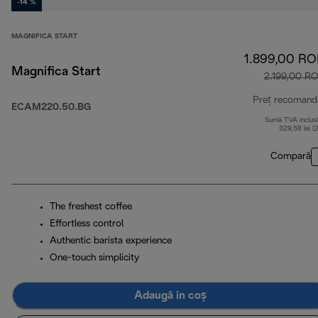
-14 %
MAGNIFICA START
1.899,00 R
Magnifica Start
2.199,00 R
Preț recomand
ECAM220.50.BG
Sumă TVA inclus
329,58 lei (
Compară
The freshest coffee
Effortless control
Authentic barista experience
One-touch simplicity
Adaugă în coș