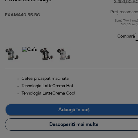
3.999,00 R
Preț recomand
EXAM440.55.BG
Sumă TVA inclus
572,55 lei (
Compară
Cafea proaspăt măcinată
Tehnologia LatteCrema Hot
Tehnologia LatteCrema Cool
Adaugă în coș
Descoperiți mai multe