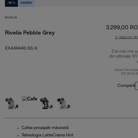
-18 %
CADOU
RIVELIA
3.299,00 R
Rivelia Pebble Grey
3.399,00 
EXAM440.55.G
Cel mai mic p
din ultimele 30
Sumă TVA inclus
572,55 lei (
Compară
Cafea proaspăt măcinată
Tehnologia LatteCrema Hot