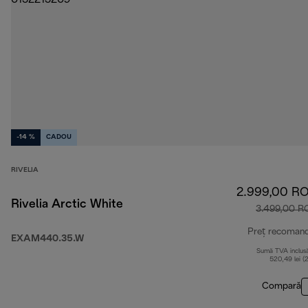
-14 %
CADOU
RIVELIA
2.999,00 R
Rivelia Arctic White
3.499,00 R
Preț recoman
EXAM440.35.W
Sumă TVA inclus
520,49 lei (
Compară