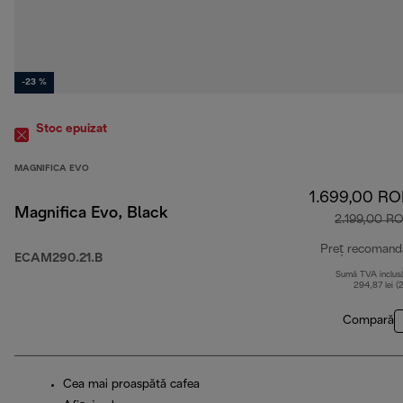
-23 %
Stoc epuizat
MAGNIFICA EVO
1.699,00 R
Magnifica Evo, Black
2.199,00 R
Preț recomand
ECAM290.21.B
Sumă TVA inclus
294,87 lei (
Compară
Cea mai proaspătă cafea