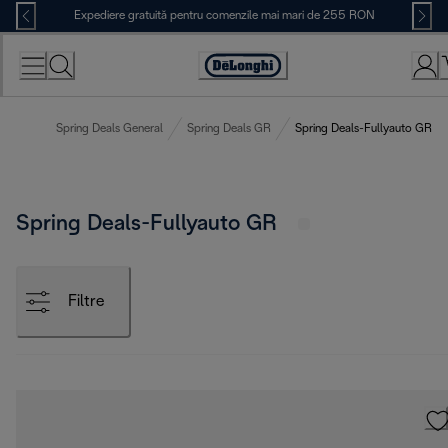
Skip
Expediere gratuită pentru comenzile mai mari de 255 RON
to
Content
Accessibility
Statement
Spring Deals General
Spring Deals GR
Spring Deals-Fullyauto GR
Spring Deals-Fullyauto GR
Filtre