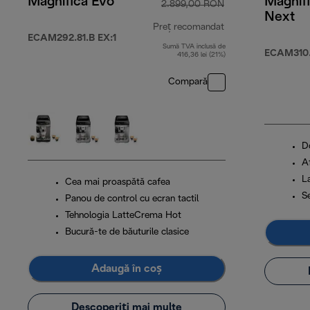
Magnifica Evo
Magnif
2.899,00 RON
Next
Preț recomandat
ECAM292.81.B EX:1
Sumă TVA inclusă de
preț inițial 2.89
ECAM310
416,36 lei (21%)
Compară
D
Af
L
Cea mai proaspătă cafea
Se
Panou de control cu ecran tactil
Tehnologia LatteCrema Hot
Bucură-te de băuturile clasice
Adaugă în coș
Descoperiți mai multe