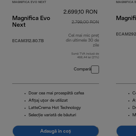
MAGNIFICA EVO NEXT
MAGNIFICA 
2.699,10 RON
Magnifica Evo
Magnif
2.799,00 RON
Next
ECAM292
Cel mai mic preț
din ultimele 30 de
ECAM312.80.TB
zile
Sumă TVA inclusă de
468,44 lei (21%)
Compară
Doar cea mai proaspătă cafea
C
Afișaj ușor de utilizat
Af
LatteCrema Hot Technology
D
Selecție variată de băuturi
M
Adaugă în coș