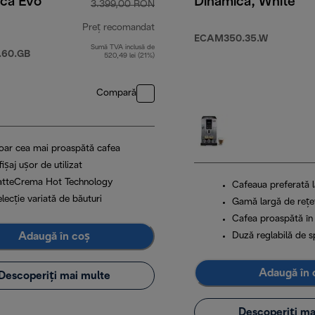
ica Evo
Dinamica, White
3.399,00 RON
Preț recomandat
ECAM350.35.W
Sumă TVA inclusă de
9,00 RON
preț inițial 3.399,00 RON
.60.GB
520,49 lei (21%)
Compară
oar cea mai proaspătă cafea
ișaj ușor de utilizat
atteCrema Hot Technology
Cafeaua preferată l
lecție variată de băuturi
Gamă largă de rețe
Cafea proaspătă în
Adaugă în coș
Duză reglabilă de s
Adaugă în 
Descoperiți mai multe
Descoperiți ma