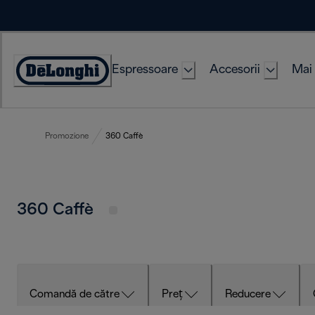
Skip
to
Content
Espressoare
Accesorii
Mai 
Accessibility
Statement
Promozione
360 Caffè
360 Caffè
Comandă de către
Preț
Reducere