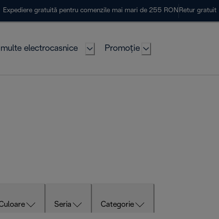
Expediere gratuită pentru comenzile mai mari de 255 RON
Retur gratuit
multe electrocasnice
Promoție
Culoare
Seria
Categorie