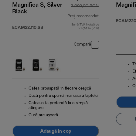
Magnifica S, Silver
Magnifi
2.099,00 RON
Black
Preț recomandat
ECAM220
Sumă TVA inclusă de
preț inițial 2.09
ECAM22.110.SB
277,51 lei (21%)
Compară
T
Ef
A
O
Cafea proaspătă în fiecare ceașcă
Duză pentru spumă manuala a laptelui
Cafeaua ta preferată la o simplă
atingere
Curăţare uşoară
Adaugă în coș