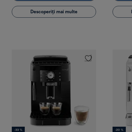
Descoperiți mai multe
-33 %
-20 %