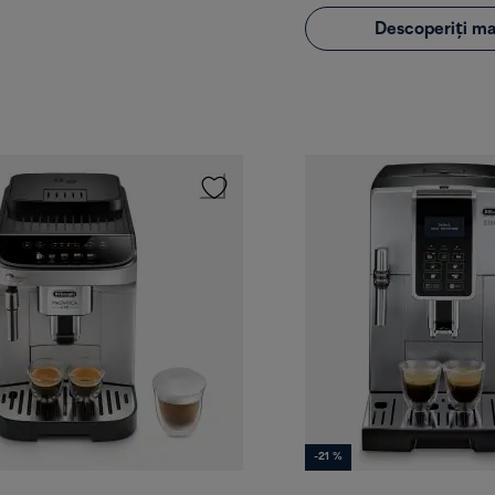
Descoperiți ma
-21 %