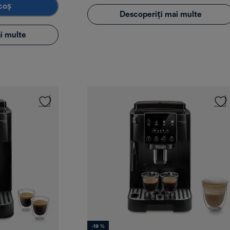
coș
Descoperiți mai multe
i multe
-19 %