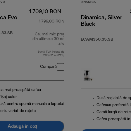
EVO
DINAMICA
1.709,10 RON
ica Evo
Dinamica, Silver
1.799,00 RON
Black
.33.SB
Cel mai mic preț
din ultimele 30 de
ECAM350.35.SB
zile
Sumă TVA inclusă de
296,62 lei (21%)
Compară
ea mai proaspătă cafea
ișaj color
Duză reglabilă de s
uză pentru spumă manuala a laptelui
Cafeaua preferată l
eniu variat de rețete
Gamă largă de rețe
Cafea proaspătă în
Adaugă în coș