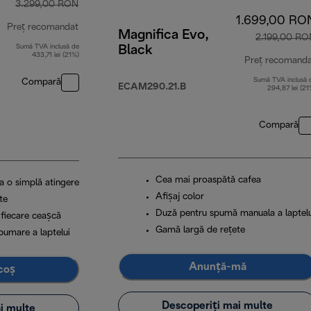
3.299,00 RON
1.699,00 RO
Preț recomandat
Magnifica Evo,
2.199,00 RO
Sumă TVA inclusă de
Black
preț inițial 3.299,00 RON
433,71 lei (21%)
Preț recomand
Sumă TVA inclusă 
Compară
ECAM290.21.B
294,87 lei (21
Compară
Cea mai proaspătă cafea
a o simplă atingere
Afișaj color
te
Duză pentru spumă manuala a laptelu
 fiecare ceașcă
Gamă largă de rețete
pumare a laptelui
Anunță-mă
coș
Descoperiți mai multe
i multe