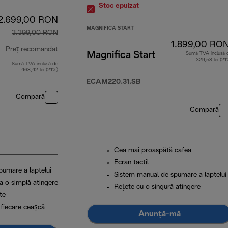
Stoc epuizat
2.699,00 RON
MAGNIFICA START
3.399,00 RON
1.899,00 RO
Preț recomandat
Magnifica Start
Sumă TVA inclusă 
329,58 lei (21
Sumă TVA inclusă de
preț inițial 3.399,00 RON
468,42 lei (21%)
ECAM220.31.SB
Compară
Compară
Cea mai proaspătă cafea
Ecran tactil
pumare a laptelui
Sistem manual de spumare a laptelui
a o simplă atingere
Rețete cu o singură atingere
te
 fiecare ceașcă
Anunță-mă