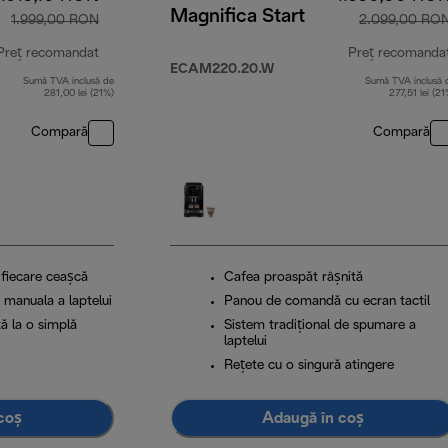
Magnifica Start
1.999,00 RON
2.099,00 RO
Preț recomandat
Preț recomanda
ECAM220.20.W
Sumă TVA inclusă de
Sumă TVA inclusă 
preț inițial 1.999,00 RON
281,00 lei (21%)
277,51 lei (21
Compară
Compară
 fiecare ceașcă
Cafea proaspăt râșnită
manuala a laptelui
Panou de comandă cu ecran tactil
ă la o simplă
Sistem tradițional de spumare a
laptelui
Rețete cu o singură atingere
coș
Adaugă în coș