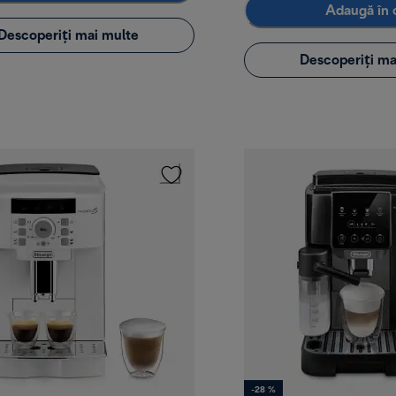
Adaugă în 
Descoperiți mai multe
Descoperiți ma
-28 %