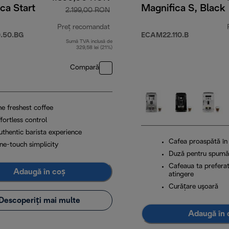
ca Start
Magnifica S, Black
2.199,00 RON
Preț recomandat
.50.BG
ECAM22.110.B
Sumă TVA inclusă de
9,00 RON
preț inițial 2.199,00 RON
329,58 lei (21%)
Compară
he freshest coffee
fortless control
uthentic barista experience
Cafea proaspătă în
ne-touch simplicity
Duză pentru spumă 
Cafeaua ta preferat
Adaugă în coș
atingere
Curăţare uşoară
Descoperiți mai multe
Adaugă în 