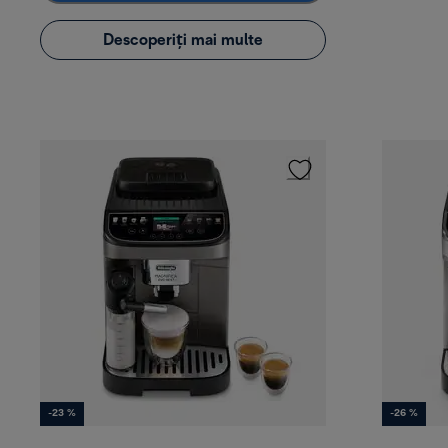
Descoperiți mai multe
-23 %
-26 %