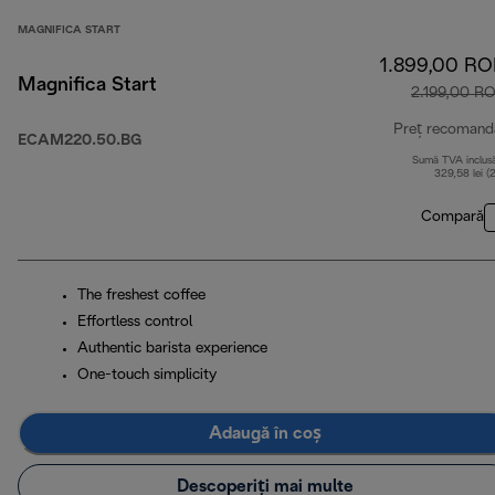
MAGNIFICA START
1.899,00 R
Magnifica Start
2.199,00 R
Preț recomand
ECAM220.50.BG
Sumă TVA inclus
329,58 lei (
Compară
The freshest coffee
Effortless control
Authentic barista experience
One-touch simplicity
Adaugă în coș
Descoperiți mai multe