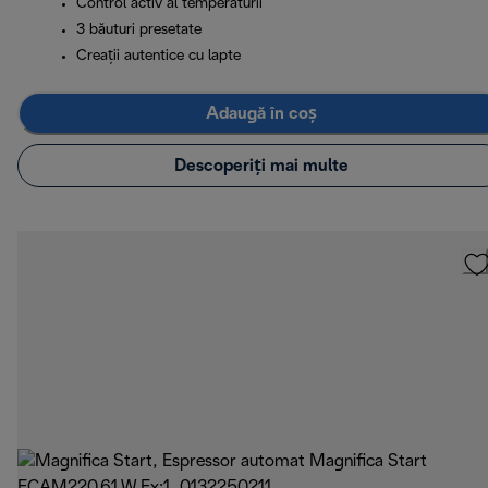
Control activ al temperaturii
3 băuturi presetate
Creații autentice cu lapte
Adaugă în coș
Descoperiți mai multe