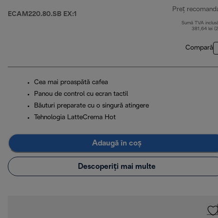
Preț recomand
ECAM220.80.SB EX:1
Sumă TVA inclus
381,64 lei (
Compară
Cea mai proaspătă cafea
Panou de control cu ecran tactil
Băuturi preparate cu o singură atingere
Tehnologia LatteCrema Hot
Adaugă în coș
Descoperiți mai multe