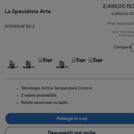
2.499,00 R
La Specialista Arte
2.999,00 R
Preț recoman
EC9155.W EX:2
Sumă TVA inclus
433,71 lei (
Compară
Tehnologia Active Temperature Control
2 rețete prestabilite
Rețete savuroase cu lapte
Adaugă în coș
Descoperiți mai multe