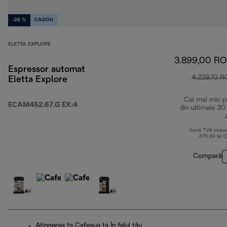
-26 %
CADOU
ELETTA EXPLORE
3.899,00 R
Espressor automat
4.229,10 
Eletta Explore
Cel mai mic p
ECAM452.67.G EX:4
din ultimele 30
Sumă TVA inclus
676,69 lei (
Compară
Atingerea ta Cafeaua ta În felul tău