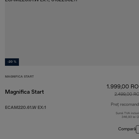
-20 %
MAGNIFICA START
1.999,00 R
Magnifica Start
2.499,00 R
Preț recomand
ECAM220.61.W EX:1
Sumă TVA inclus
346,93 lei (
Compară