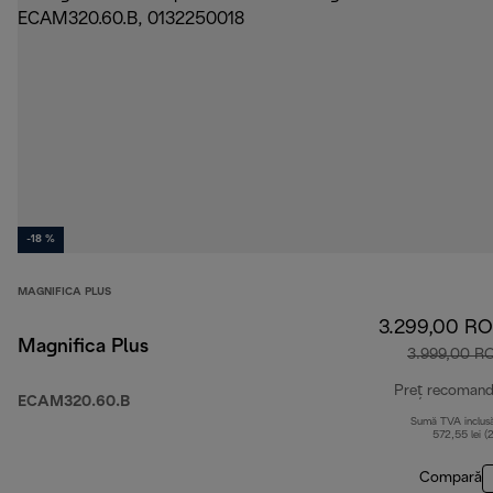
-18 %
MAGNIFICA PLUS
3.299,00 R
Magnifica Plus
3.999,00 R
Preț recomand
ECAM320.60.B
Sumă TVA inclus
572,55 lei (
Compară