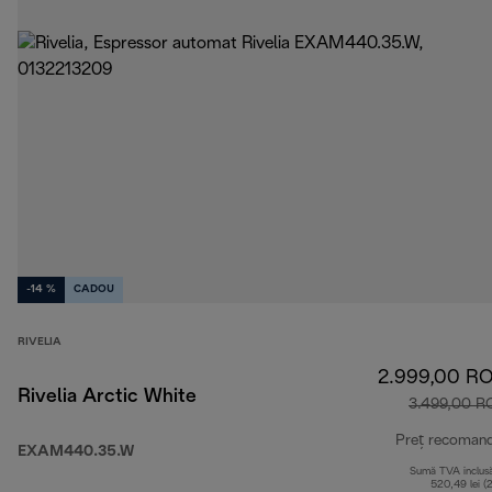
-14 %
CADOU
RIVELIA
2.999,00 R
Rivelia Arctic White
3.499,00 R
Preț recoman
EXAM440.35.W
Sumă TVA inclus
520,49 lei (