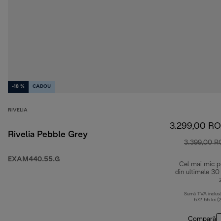
-18 %
CADOU
RIVELIA
3.299,00 R
Rivelia Pebble Grey
3.399,00 
EXAM440.55.G
Cel mai mic p
din ultimele 30
Sumă TVA inclus
572,55 lei (
Compară