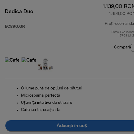
1.139,00 RO
Dedica Duo
1.499,00 RO
Preț recomanda
EC890.GR
Sumă TVA inclus
197,68 lei (
Compară
O lume plină de opțiuni de băuturi
Microspumă perfectă
Ușurință intuitivă de utilizare
Cafeaua ta, ceașca ta
Adaugă în coș