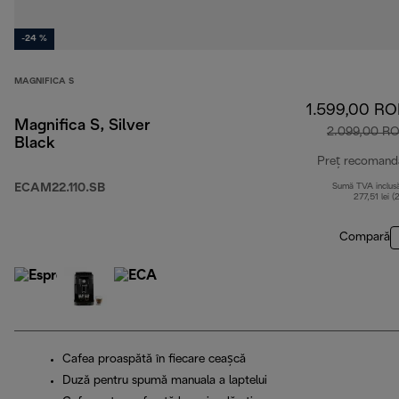
-24 %
MAGNIFICA S
1.599,00 R
Magnifica S, Silver
2.099,00 R
Black
Preț recomand
ECAM22.110.SB
Sumă TVA inclus
277,51 lei (
Compară
Cafea proaspătă în fiecare ceașcă
Duză pentru spumă manuala a laptelui