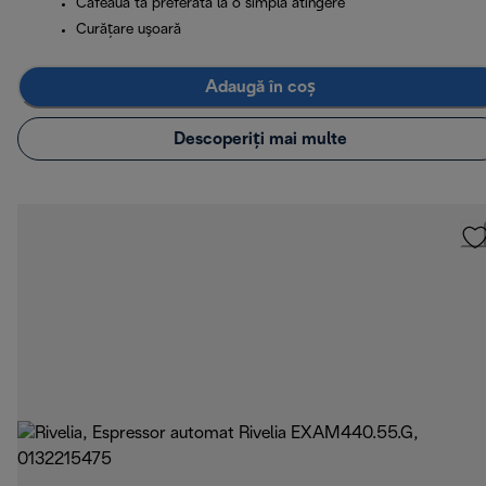
Cafeaua ta preferată la o simplă atingere
Curăţare uşoară
Adaugă în coș
Descoperiți mai multe