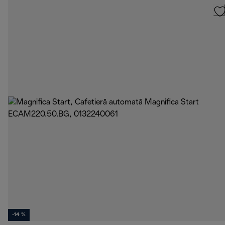
-14 %