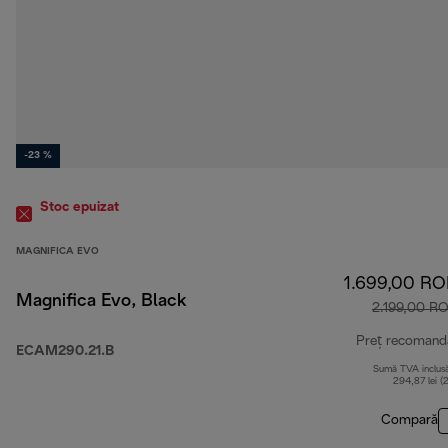
-23 %
Stoc epuizat
MAGNIFICA EVO
1.699,00 R
Magnifica Evo, Black
2.199,00 R
Preț recomand
ECAM290.21.B
Sumă TVA inclus
294,87 lei (
Compară