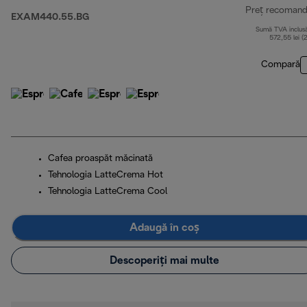
Preț recomand
EXAM440.55.BG
Sumă TVA inclus
572,55 lei (
Compară
Cafea proaspăt măcinată
Tehnologia LatteCrema Hot
Tehnologia LatteCrema Cool
Adaugă în coș
Descoperiți mai multe