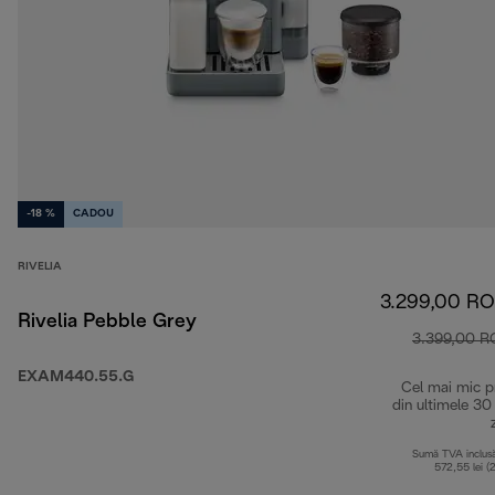
-18 %
CADOU
RIVELIA
3.299,00 R
Rivelia Pebble Grey
3.399,00 
EXAM440.55.G
Cel mai mic p
din ultimele 30
Sumă TVA inclus
572,55 lei (