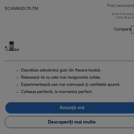
Preț recomand
ECAM630.75.TM
Sumă TVA inclus
1.301,48 lei (
Compară
Dezvăluie adevăratul gust din fiecare boabă.
Relaxează-te cu cele mai revigorante cafele.
Experimentează cea mai cremoasă și catifelată spumă
Cafeaua perfectă, la momentul perfect.
Anunță-mă
Descoperiți mai multe