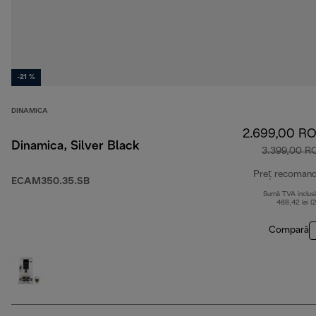
-21 %
DINAMICA
2.699,00 R
Dinamica, Silver Black
3.399,00 R
Preț recoman
ECAM350.35.SB
Sumă TVA inclus
468,42 lei (
Compară