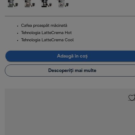
Cafea proaspăt măcinată
Tehnologia LatteCrema Hot
Tehnologia LatteCrema Cool
Adaugă în coș
Descoperiți mai multe