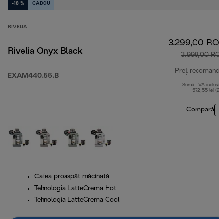
-18 %
CADOU
RIVELIA
3.299,00 R
Rivelia Onyx Black
3.999,00 R
Preț recomand
EXAM440.55.B
Sumă TVA inclus
572,55 lei (
Compară
Cafea proaspăt măcinată
Tehnologia LatteCrema Hot
Tehnologia LatteCrema Cool