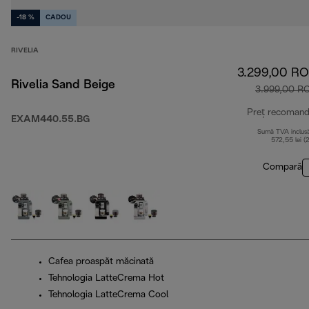
-18 %
CADOU
RIVELIA
3.299,00 R
Rivelia Sand Beige
3.999,00 R
Preț recomand
EXAM440.55.BG
Sumă TVA inclus
572,55 lei (
Compară
Cafea proaspăt măcinată
Tehnologia LatteCrema Hot
Tehnologia LatteCrema Cool