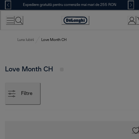
Skip
Expediere gratuită pentru comenzile mai mari de 255 RON
to
Content
Accessibility
Statement
Luna Iubirii
Love Month CH
Love Month CH
Filtre