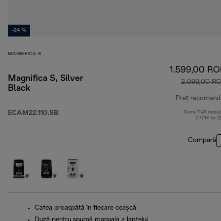
-24 %
MAGNIFICA S
1.599,00 R
Magnifica S, Silver
2.099,00 R
Black
Preț recomand
ECAM22.110.SB
Sumă TVA inclus
277,51 lei (
Compară
Cafea proaspătă în fiecare ceașcă
Duză pentru spumă manuala a laptelui