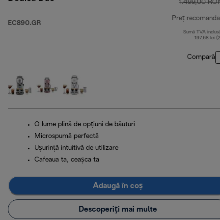
1.499,00 RO
Preț recomanda
EC890.GR
Sumă TVA inclus
197,68 lei (
Compară
O lume plină de opțiuni de băuturi
Microspumă perfectă
Ușurință intuitivă de utilizare
Cafeaua ta, ceașca ta
Adaugă în coș
Descoperiți mai multe