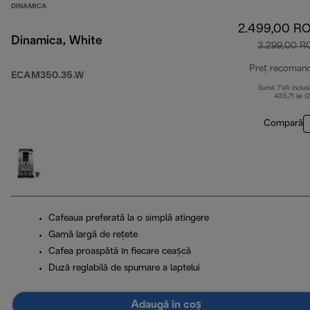
DINAMICA
2.499,00 R
Dinamica, White
3.299,00 R
Preț recoman
ECAM350.35.W
Sumă TVA inclus
433,71 lei (
Compară
Cafeaua preferată la o simplă atingere
Gamă largă de rețete
Cafea proaspătă în fiecare ceașcă
Duză reglabilă de spumare a laptelui
Adaugă în coș