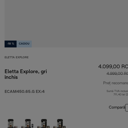
-18 %
CADOU
ELETTA EXPLORE
4.099,00 R
Eletta Explore, gri
4.999,00 
închis
Preț recoman
ECAM450.65.G EX:4
Sumă TVA inclus
711,40 lei (
Compară