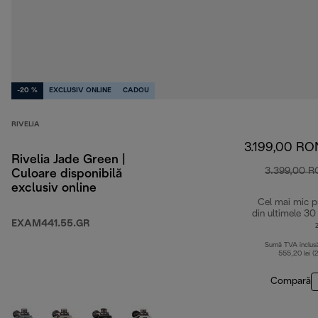
-20 %
EXCLUSIV ONLINE
CADOU
RIVELIA
3.199,00 RO
Rivelia Jade Green |
3.399,00 
Culoare disponibilă
exclusiv online
Cel mai mic p
din ultimele 30
EXAM441.55.GR
Sumă TVA inclus
555,20 lei (
Compară