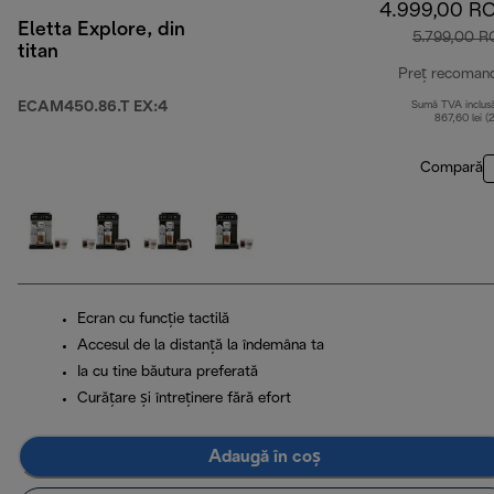
4.999,00 R
Eletta Explore, din
5.799,00 
titan
Preț recoman
ECAM450.86.T EX:4
Sumă TVA inclus
867,60 lei (
Compară
Ecran cu funcție tactilă
Accesul de la distanță la îndemâna ta
Ia cu tine băutura preferată
Curățare și întreținere fără efort
Adaugă în coș