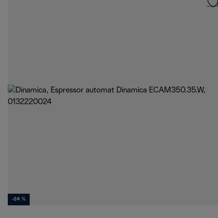
-24 %