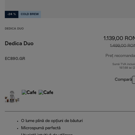
-24 %
COLD BREW
DEDICA DUO
1.139,00 RO
Dedica Duo
1.499,00 RO
Preț recomanda
EC890.GR
Sumă TVA inclus
197,68 lei (
Compară
O lume plină de opțiuni de băuturi
Microspumă perfectă