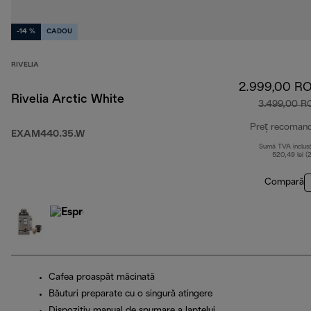
-14 %
CADOU
RIVELIA
2.999,00 R
Rivelia Arctic White
3.499,00 R
Preț recoman
EXAM440.35.W
Sumă TVA inclus
520,49 lei (
Compară
Cafea proaspăt măcinată
Băuturi preparate cu o singură atingere
Dispozitiv manual de spumare a laptelui