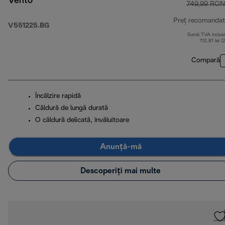
Vento
749,99 RON
Preț recomandat
V551225.BG
Sumă TVA inclus
112,81 lei (
Compară
Încălzire rapidă
Căldură de lungă durată
O căldură delicată, învăluitoare
Anunță-mă
Descoperiți mai multe