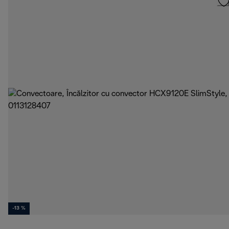
-13 %