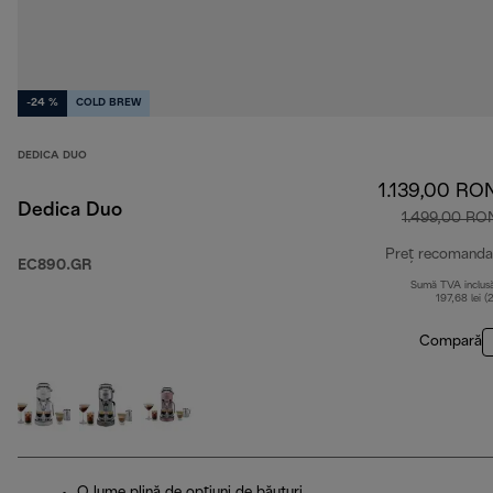
-24 %
COLD BREW
DEDICA DUO
1.139,00 RO
Dedica Duo
1.499,00 RO
Preț recomanda
EC890.GR
Sumă TVA inclus
197,68 lei (
Compară
O lume plină de opțiuni de băuturi