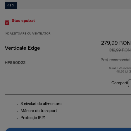
-13 %
Stoc epuizat
ÎNCĂLZITOARE CU VENTILATOR
279,99 RON
Verticale Edge
319,99 RON
Preț recomandat
HFS50D22
Sumă TVA inclus
48,59 lei (
Compară
3 niveluri de alimentare
Mânere de transport
Protecție IP21