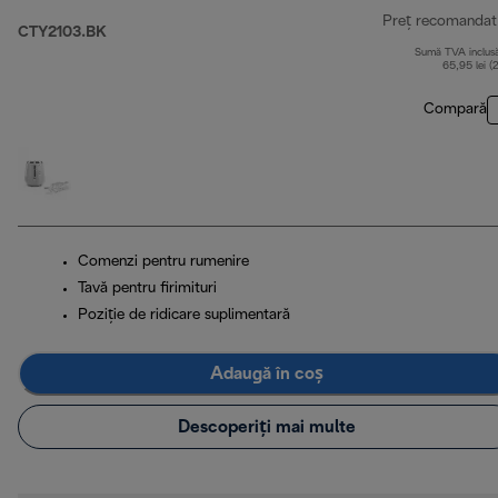
Preț recomandat
CTY2103.BK
Sumă TVA inclus
65,95 lei (
Compară
Comenzi pentru rumenire
Tavă pentru firimituri
Poziţie de ridicare suplimentară
Adaugă în coș
Descoperiți mai multe