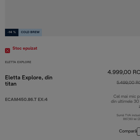
-14 %
COLD BREW
Stoc epuizat
ELETTA EXPLORE
4.999,00 R
Eletta Explore, din
5.499,00 
titan
Cel mai mic p
ECAM450.86.T EX:4
din ultimele 30
Sumă TVA inclus
867,60 lei (
Compară