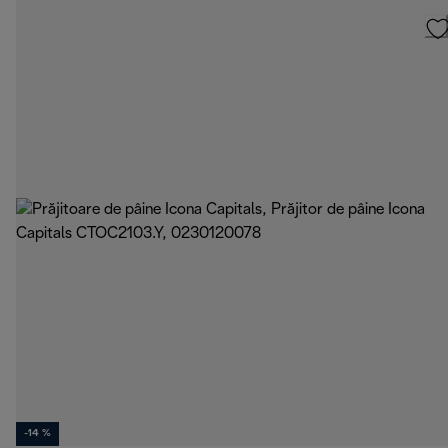
-14 %