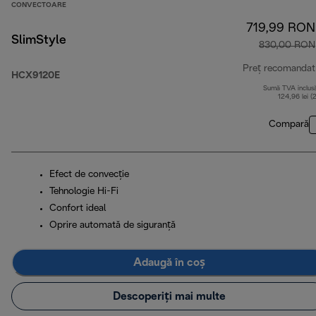
CONVECTOARE
719,99 RON
SlimStyle
830,00 RON
Preț recomandat
HCX9120E
Sumă TVA inclus
124,96 lei (
Compară
Efect de convecție
Tehnologie Hi-Fi
Confort ideal
Oprire automată de siguranță
Adaugă în coș
Descoperiți mai multe