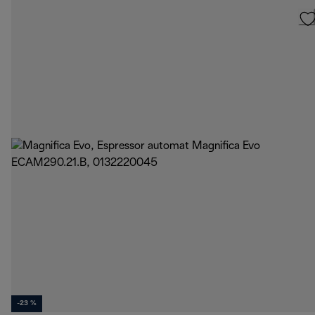
-23 %