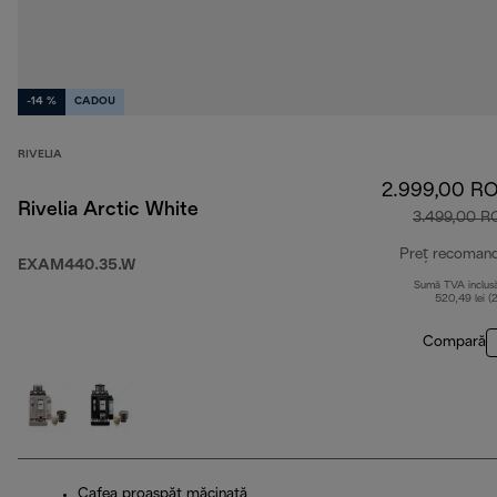
-14 %
CADOU
RIVELIA
2.999,00 R
Rivelia Arctic White
3.499,00 R
Preț recoman
EXAM440.35.W
Sumă TVA inclus
520,49 lei (
Compară
Cafea proaspăt măcinată