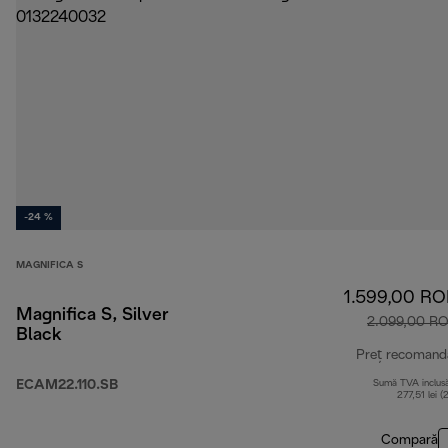
-24 %
MAGNIFICA S
1.599,00 R
Magnifica S, Silver
2.099,00 R
Black
Preț recomand
ECAM22.110.SB
Sumă TVA inclus
277,51 lei (
Compară