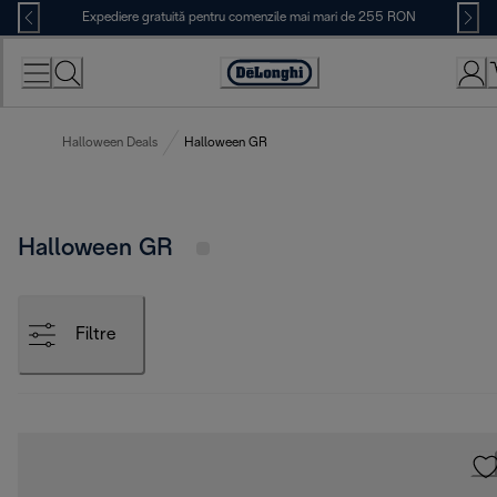
Skip
Expediere gratuită pentru comenzile mai mari de 255 RON
to
Content
Accessibility
Statement
Halloween Deals
Halloween GR
Halloween GR
Filtre