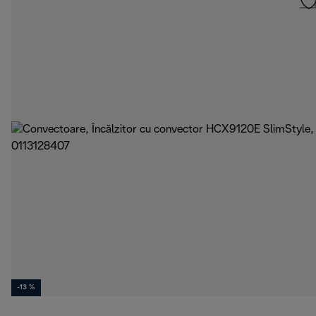
-13 %