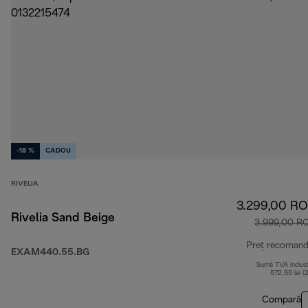
-18 %
CADOU
RIVELIA
3.299,00 R
Rivelia Sand Beige
3.999,00 R
Preț recomand
EXAM440.55.BG
Sumă TVA inclus
572,55 lei (
Compară