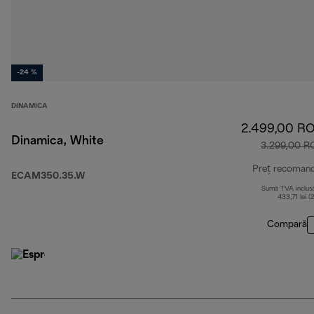
-24 %
DINAMICA
2.499,00 R
Dinamica, White
3.299,00 R
Preț recoman
ECAM350.35.W
Sumă TVA inclus
433,71 lei (
Compară