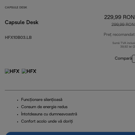
CAPSULE DESK
229,99 RON
Capsule Desk
299,99 RON
Preț recomandat
HFX10B03.LB
Sumă TVA inclus
39,92 lei (
Compară
Funcţionare silenţioasă
Consum de energie redus
Întotdeauna cu dumneavoastră
Confort acolo unde vă doriți