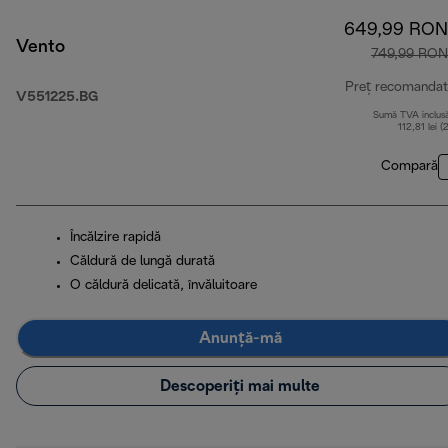
649,99 RON
Vento
749,99 RON
Preț recomandat
V551225.BG
Sumă TVA inclus
112,81 lei (
Compară
Încălzire rapidă
Căldură de lungă durată
O căldură delicată, învăluitoare
Anunță-mă
Descoperiți mai multe