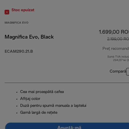
Stoc epuizat
MAGNIFICA EVO
1.699,00 R
Magnifica Evo, Black
2.199,00 R
Preț recomand
ECAM290.21.B
Sumă TVA inclus
294,87 lei (
Compară
Cea mai proaspătă cafea
Afișaj color
Duză pentru spumă manuala a laptelui
Gamă largă de rețete
Anunță-mă