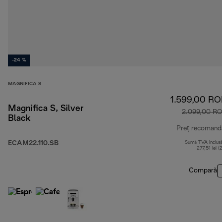
-24 %
MAGNIFICA S
1.599,00 R
Magnifica S, Silver
2.099,00 R
Black
Preț recomand
ECAM22.110.SB
Sumă TVA inclus
277,51 lei (
Compară