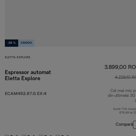
-26 %
CADOU
ELETTA EXPLORE
3.899,00 R
Espressor automat
4.229,10 
Eletta Explore
Cel mai mic p
ECAM452.67.G EX:4
din ultimele 30
Sumă TVA inclus
676,69 lei (
Compară