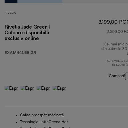
RIVELIA
3.199,00 RO
Rivelia Jade Green |
3.399,00 
Culoare disponibilă
exclusiv online
Cel mai mic p
din ultimele 30
EXAM441.55.GR
Sumă TVA inclus
555,20 lei (
Compară
Cafea proaspăt măcinată
Tehnologia LatteCrema Hot