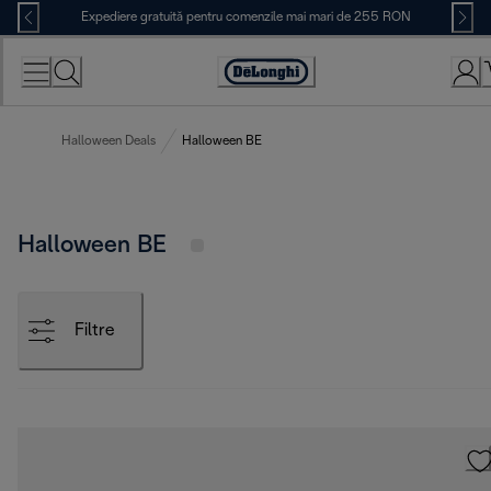
Skip
Expediere gratuită pentru comenzile mai mari de 255 RON
to
Content
Accessibility
Statement
Halloween Deals
Halloween BE
Halloween BE
Filtre