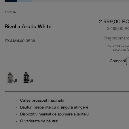
RIVELIA
2.999,00 R
Rivelia Arctic White
3.499,00 R
Preț recoman
EXAM440.35.W
Sumă TVA inclus
520,49 lei (
Compară
Cafea proaspăt măcinată
Băuturi preparate cu o singură atingere
Dispozitiv manual de spumare a laptelui
O varietate de băuturi