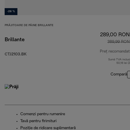
-26 %
PRĂJITOARE DE PÂINE BRILLANTE
289,00 RON
Brillante
389,99 RON
Preț recomandat
CTJ2103.BK
Sumă TVA inclus
50,16 lei (
Compară
Comenzi pentru rumenire
Tavă pentru firimituri
Poziţie de ridicare suplimentară