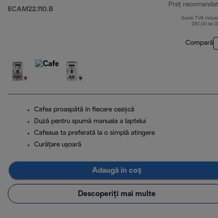
Preț recomanda
ECAM22.110.B
Sumă TVA inclus
281,00 lei (
Compară
Cafea proaspătă în fiecare ceașcă
Duză pentru spumă manuala a laptelui
Cafeaua ta preferată la o simplă atingere
Curăţare uşoară
Adaugă în coș
Descoperiți mai multe