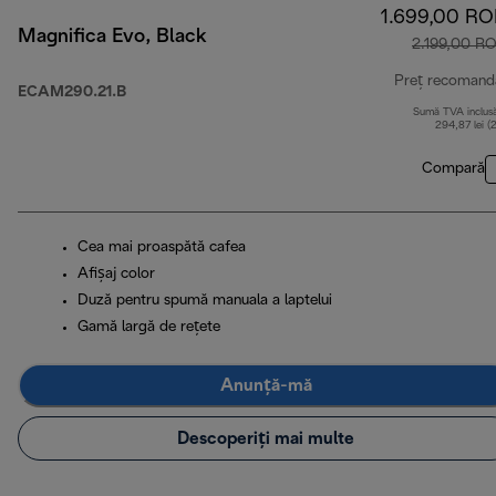
1.699,00 R
Magnifica Evo, Black
2.199,00 R
Preț recomand
ECAM290.21.B
Sumă TVA inclus
294,87 lei (
Compară
Cea mai proaspătă cafea
Afișaj color
Duză pentru spumă manuala a laptelui
Gamă largă de rețete
Anunță-mă
Descoperiți mai multe