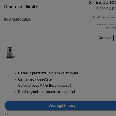
2.499,00 R
Dinamica, White
3.299,00 R
Preț recoman
ECAM350.35.W
Sumă TVA inclus
433,71 lei (
Compară
Cafeaua preferată la o simplă atingere
Gamă largă de rețete
Cafea proaspătă în fiecare ceașcă
Duză reglabilă de spumare a laptelui
Adaugă în coș