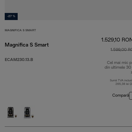
-27 %
MAGNIFICA S SMART
1.529,10 RO
Magnifica S Smart
1.599,00 
ECAM230.13.B
Cel mai mic p
din ultimele 30
Sumă TVA inclus
265,38 lei (
Compară