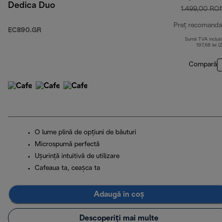
Dedica Duo
1.499,00 RO
Preț recomanda
EC890.GR
Sumă TVA inclus
197,68 lei (
Compară
O lume plină de opțiuni de băuturi
Microspumă perfectă
Ușurință intuitivă de utilizare
Cafeaua ta, ceașca ta
Adaugă în coș
Descoperiți mai multe