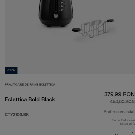
-16 %
PRĂJITOARE DE PÂINE ECLETTICA
379,99 RON
Eclettica Bold Black
450,00 RON
Preț recomandat
CTY2103.BK
Sumă TVA inclus
65,95 lei (