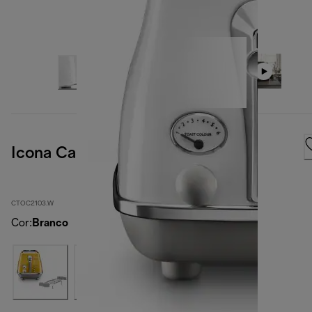
Icona Capitals Sidney White
CTOC2103.W
Cor
:
Branco