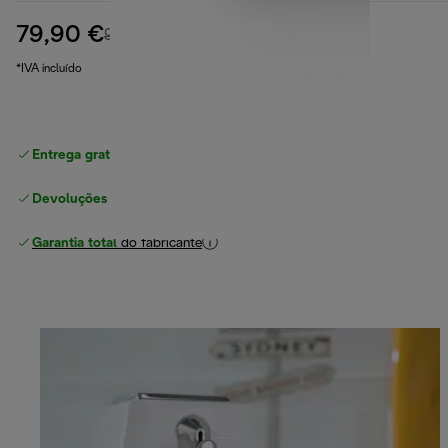
79,90 €
preço original 99,90 €
99,90 €
(-20%)
*IVA incluído
Entrega gratuita padrão
superior a 49 €
Devoluções gratuitas
Garantia total
do fabricante