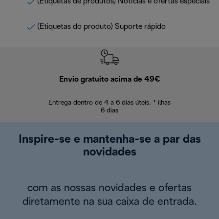
(Etiquetas de produtos) Notícias e ofertas especiais
(Etiquetas do produto) Suporte rápido
Envio gratuito acima de 49€
Devol
Entrega dentro de 4 a 6 dias úteis. * ilhas
Devoluções sem
6 dias
Inspire-se e mantenha-se a par das
novidades
com as nossas novidades e ofertas
diretamente na sua caixa de entrada.