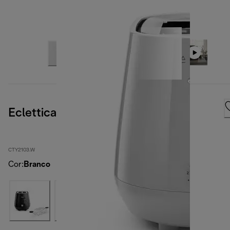
Eclettica Whimsical White
CTY2103.W
Cor
:
Branco