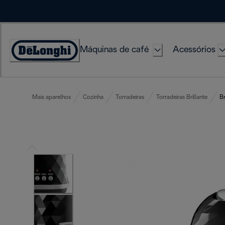
Skip
to
Content
Máquinas de café
Acessórios
Accessibility
Statement
Mais aparelhos
Cozinha
Torradeiras
Torradeiras Brillante
Br