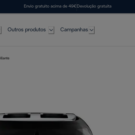
Envio gratuito acima de 49€
Devolução gratuita
Outros produtos
Campanhas
illante