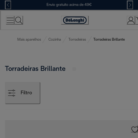
Skip
Envio gratuito acima de 49€
to
Content
Accessibility
Statement
Mais aparelhos
Cozinha
Torradeiras
Torradeiras Brillante
Torradeiras Brillante
Filtro