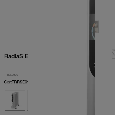
RadiaS Easytronic
TRRSE0920
Cor
:
TRRSE0920