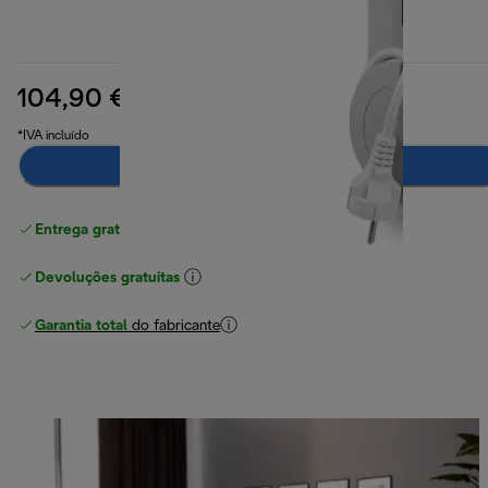
104,90 €
preço original 124,90 €
124,90 €
(-16%)
*IVA incluído
Notifica-me
Entrega gratuita padrão
superior a 49 €
Devoluções gratuitas
Garantia total
do fabricante