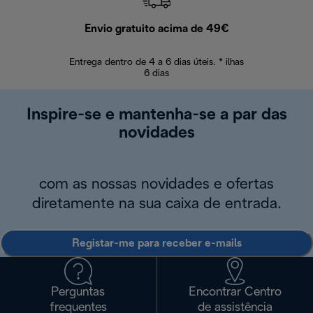
Envio gratuito acima de 49€
Devol
Entrega dentro de 4 a 6 dias úteis. * ilhas
Devoluções sem
6 dias
Inspire-se e mantenha-se a par das
novidades
com as nossas novidades e ofertas
diretamente na sua caixa de entrada.
Registar-me para receber e-mails
Perguntas
Encontrar Centro
frequentes
de assistência