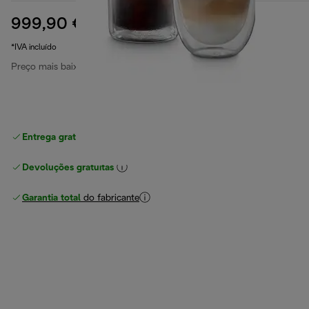
999,90 €
preço original 1149,90 €
1149,90 €
(-13%)
*IVA incluído
Preço mais baixo nos últimos 30 dias
999,90 €
Entrega gratuita padrão
superior a 49 €
Devoluções gratuitas
Garantia total
do fabricante