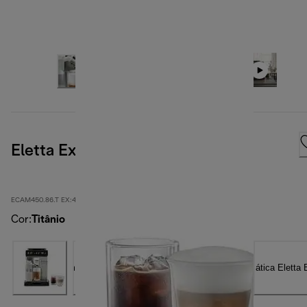
Eletta Explore, titânio
ECAM450.86.T EX:4
Cor
:
Titânio