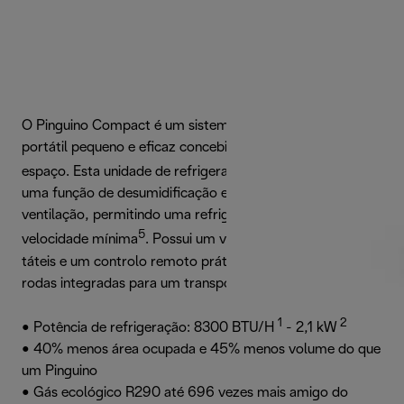
O Pinguino Compact é um sistema de ar condicionado
portátil pequeno e eficaz concebido para ocupar menos
4
espaço. Esta unidade de refrigeração ecológica
possui
uma função de desumidificação e três velocidades de
ventilação, permitindo uma refrigeração mais silenciosa na
5
velocidade mínima
. Possui um visor LCD com controlos
táteis e um controlo remoto prático, bem como pegas e
rodas integradas para um transporte fácil.
1
2
• Potência de refrigeração: 8300 BTU/H
- 2,1 kW
• 40% menos área ocupada e 45% menos volume do que
um Pinguino
• Gás ecológico R290 até 696 vezes mais amigo do