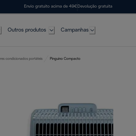
Envio gratuito acima de 49€
Devolução gratuita
Outros produtos
Campanhas
res condicionados portáteis
Pinguino Compacto