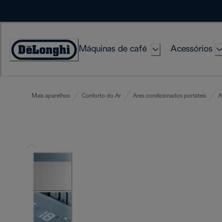
Skip
to
Content
Máquinas de café
Acessórios
Accessibility
Statement
Mais aparelhos
Conforto do Ar
Ares condicionados portáteis
A