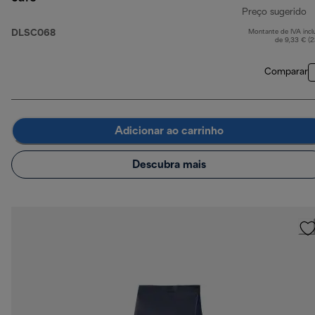
Preço sugerido
DLSC068
Montante de IVA incl
p
de 9,33 € (
Comparar
Adicionar ao carrinho
Descubra mais