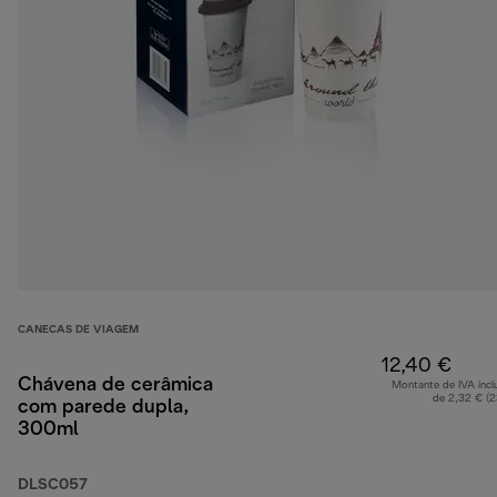
CANECAS DE VIAGEM
12,40 €
Chávena de cerâmica
Montante de IVA incl
de 2,32 € (
com parede dupla,
300ml
DLSC057