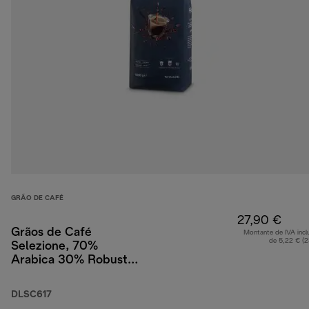
GRÃO DE CAFÉ
27,90 €
Grãos de Café
Montante de IVA incl
de 5,22 € (
Selezione, 70%
Arabica 30% Robusta,
1 kg
DLSC617