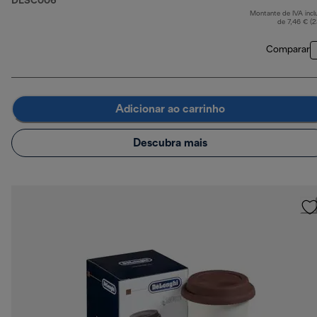
DLSC006
Montante de IVA incl
p
de 7,46 € (
Comparar
Adicionar ao carrinho
Descubra mais