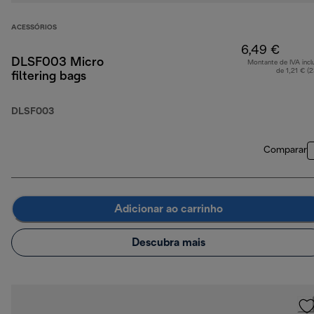
ACESSÓRIOS
6,49 €
DLSF003 Micro
Montante de IVA incl
de 1,21 € (
filtering bags
DLSF003
Comparar
Adicionar ao carrinho
Descubra mais