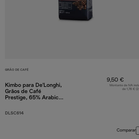
GRÃO DE CAFÉ
9,50 €
Kimbo para De'Longhi,
Montante de IVA incl
de 1,78 € (
Grãos de Café
Prestige, 65% Arabica
35% Robusta, 250 g
DLSC614
Comparar