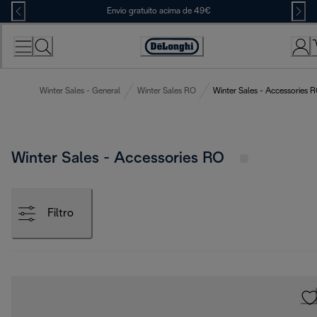
Skip
Envio gratuito acima de 49€
to
Content
Accessibility
Statement
Winter Sales - General
Winter Sales RO
Winter Sales - Accessories 
Winter Sales - Accessories RO
Filtro