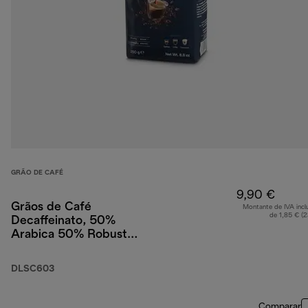
GRÃO DE CAFÉ
9,90 €
Grãos de Café
Montante de IVA incl
de 1,85 € (
Decaffeinato, 50%
Arabica 50% Robusta,
250 g
DLSC603
Comparar