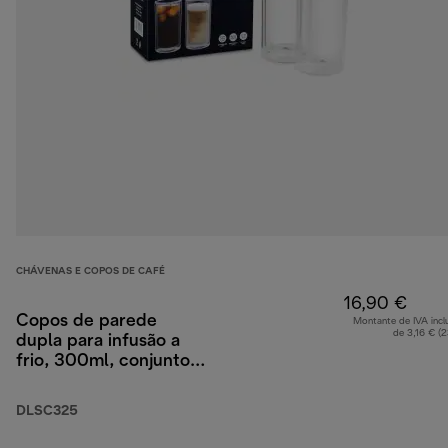
CHÁVENAS E COPOS DE CAFÉ
16,90 €
Copos de parede
Montante de IVA incl
de 3,16 € (
dupla para infusão a
frio, 300ml, conjunto
de 2
DLSC325