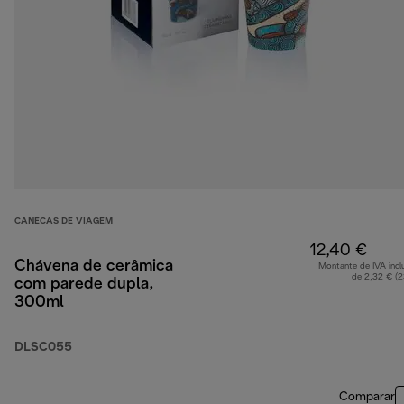
CANECAS DE VIAGEM
12,40 €
Chávena de cerâmica
Montante de IVA incl
de 2,32 € (
com parede dupla,
300ml
DLSC055
Comparar