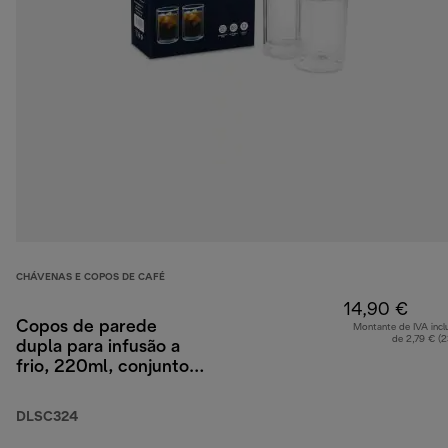
CHÁVENAS E COPOS DE CAFÉ
14,90 €
Copos de parede
Montante de IVA incl
de 2,79 € (
dupla para infusão a
frio, 220ml, conjunto
de 2
DLSC324